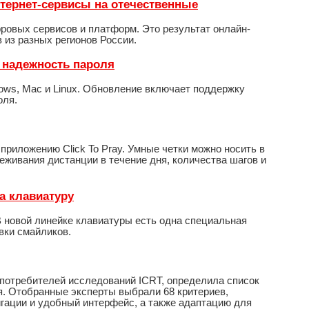
нтернет-сервисы на отечественные
фровых сервисов и платформ. Это результат онлайн-
 из разных регионов России.
 надежность пароля
ows, Mac и Linux. Обновление включает поддержку
оля.
приложению Click To Pray. Умные четки можно носить в
леживания дистанции в течение дня, количества шагов и
на клавиатуру
 В новой линейке клавиатуры есть одна специальная
авки смайликов.
 потребителей исследований ICRT, определила список
. Отобранные эксперты выбрали 68 критериев,
игации и удобный интерфейс, а также адаптацию для