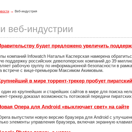
→
овости
Веб-индустрия
и веб-индустрии
- Правительству будет предложено увеличить поддерж
пы компаний Infowatch Наталья Касперская намерена обратитьс
ю поддержку российских девелоперских компаний до 39 миллиар
авляет рабочую группу по информационной безопасности в рамк
а встрече с вице-премьером Максимом Акимовым.
 Крупнейший в мире торрент-трекер пробует пиратский 
 - один из крупнейших и старейших сайтов в мире для поиска нел
рент-трекер доказал возможность потоковой передачи пиратских
 Новая Опера для Android «выключает свет» на сайте
Opera выпустили новую версию браузера для Android с улучшен
лько элементы управления браузера, включая экранную клавиат