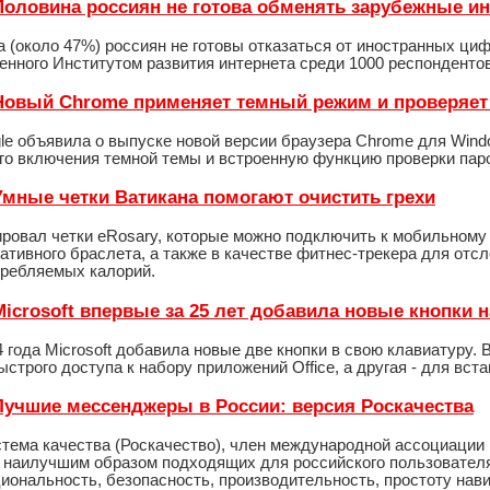
- Половина россиян не готова обменять зарубежные и
 (около 47%) россиян не готовы отказаться от иностранных ци
енного Институтом развития интернета среди 1000 респондентов
- Новый Chrome применяет темный режим и проверяет
le объявила о выпуске новой версии браузера Chrome для Wind
го включения темной темы и встроенную функцию проверки пар
- Умные четки Ватикана помогают очистить грехи
ровал четки eRosary, которые можно подключить к мобильному 
ативного браслета, а также в качестве фитнес-трекера для отс
требляемых калорий.
 Microsoft впервые за 25 лет добавила новые кнопки 
 года Microsoft добавила новые две кнопки в свою клавиатуру.
строго доступа к набору приложений Office, а другая - для вст
- Лучшие мессенджеры в России: версия Роскачества
стема качества (Роскачество), член международной ассоциации
 наилучшим образом подходящих для российского пользователя
иональность, безопасность, производительность, простоту нав