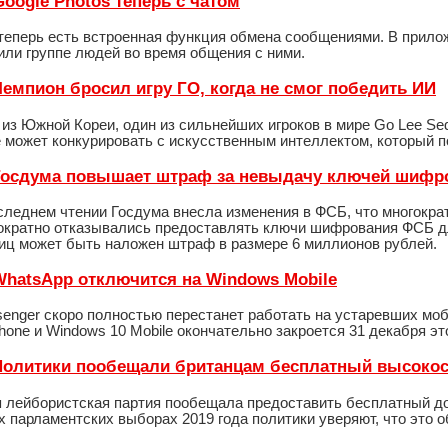
 Google Photos теперь с чатом
 теперь есть встроенная функция обмена сообщениями. В прило
или группе людей во время общения с ними.
 Чемпион бросил игру ГО, когда не смог победить ИИ
з Южной Кореи, один из сильнейших игроков в мире Go Lee Sed
е может конкурировать с искусственным интеллектом, который п
- Госдума повышает штраф за невыдачу ключей шиф
оследнем чтении Госдума внесла изменения в ФСБ, что многокр
ократно отказывались предоставлять ключи шифрования ФСБ д
иц может быть наложен штраф в размере 6 миллионов рублей.
- WhatsApp отключится на Windows Mobile
enger скоро полностью перестанет работать на устаревших м
one и Windows 10 Mobile окончательно закроется 31 декабря это
- Политики пообещали британцам бесплатный высокос
 лейбористская партия пообещала предоставить бесплатный до
 парламентских выборах 2019 года политики уверяют, что это о