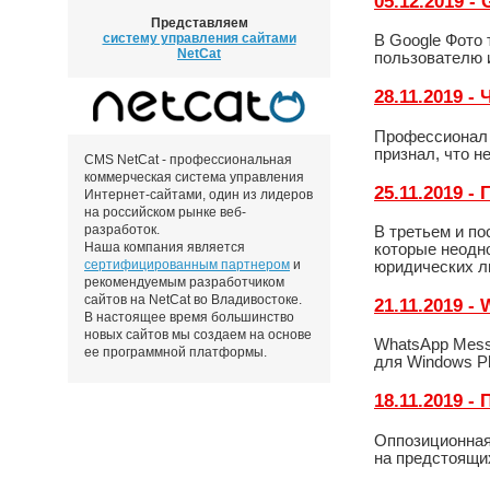
05.12.2019 -
Представляем
систему управления сайтами
В Google Фото
NetCat
пользователю 
28.11.2019 -
Профессионал и
признал, что н
CMS NetCat - профессиональная
коммерческая система управления
25.11.2019 
Интернет-сайтами, один из лидеров
на российском рынке веб-
разработок.
В третьем и п
Наша компания является
которые неодн
сертифицированным партнером
и
юридических л
рекомендуемым разработчиком
сайтов на NetCat во Владивостоке.
21.11.2019 
В настоящее время большинство
новых сайтов мы создаем на основе
WhatsApp Mess
ее программной платформы.
для Windows Ph
18.11.2019 
Оппозиционная
на предстоящих