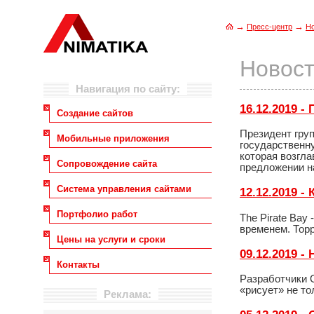
→
→
Пресс-центр
Н
Новост
Навигация по сайту:
16.12.2019 
Создание сайтов
Президент груп
Мобильные приложения
государственну
которая возгл
Сопровождение сайта
предложении н
Система управления сайтами
12.12.2019 -
Портфолио работ
The Pirate Bay
временем. Тор
Цены на услуги и сроки
09.12.2019 -
Контакты
Разработчики 
«рисует» не то
Реклама: