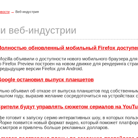
→
овости
Веб-индустрия
и веб-индустрии
- Полностью обновленный мобильный Firefox доступе
ozilla объявили о доступности нового мобильного браузера для 
о Firefox Preview построен на новом движке для рендеринга стра
редыдущие версии Firefox для Android.
- Google остановил выпуск планшетов
льно объявил об отказе от выпуска планшетов под собственны
прошлом году, выразив желание сосредоточиться на устройствах с
- Зрители будут управлять сюжетом сериалов на YouT
e готовит к запуску серию интерактивных шоу, в которых поль
Йорке появится новый формат видео, который поможет платформ
осмотров и привлечь больше рекламных долларов.