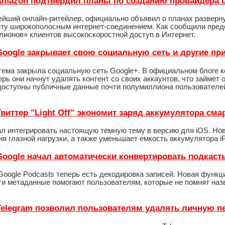
- Amazon подтвердил планы по созданию провайдера 
ейший онлайн-ритейлер, официально объявил о планах разверну
ту широкополосным интернет-соединением. Как сообщили предст
лионов» клиентов высокоскоростной доступ в Интернет.
- Google закрывает свою социальную сеть и другие пр
тема закрыла социальную сеть Google+. В официальном блоге ко
ерь они начнут удалять контент со своих аккаунтов, что займет 
доступны публичные данные почти полумиллиона пользователей.
 Твиттер "Light Off" экономит заряд аккумулятора см
ал интегрировать настоящую темную тему в версию для iOS. Нов
я глазной нагрузки, а также уменьшает емкость аккумулятора 
 Google начал автоматически конвертировать подкаст
oogle Podcasts теперь есть декодировка записей. Новая функц
Эти метаданные помогают пользователям, которые не помнят на
- Telegram позволил пользователям удалять личную п