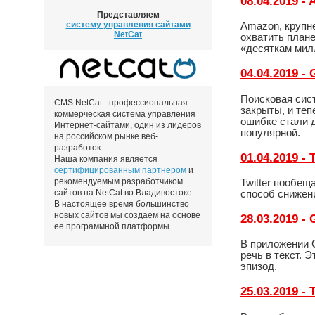
08.04.2019 
Представляем
систему управления сайтами
Amazon, крупн
NetCat
охватить плане
«десяткам мил
04.04.2019 
Поисковая сис
CMS NetCat - профессиональная
закрыты, и теп
коммерческая система управления
ошибке стали 
Интернет-сайтами, один из лидеров
популярной.
на российском рынке веб-
разработок.
01.04.2019 -
Наша компания является
сертифицированным партнером
и
рекомендуемым разработчиком
Twitter пообещ
сайтов на NetCat во Владивостоке.
способ снижени
В настоящее время большинство
новых сайтов мы создаем на основе
28.03.2019 -
ее программной платформы.
В приложении G
речь в текст. 
эпизод.
25.03.2019 