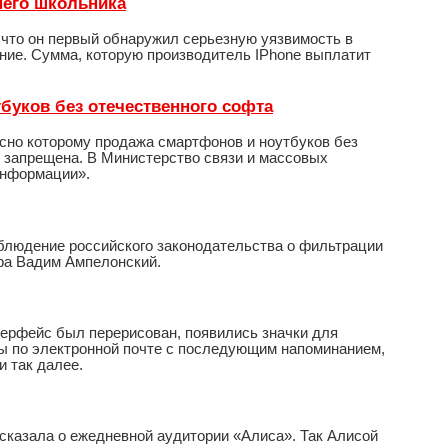
тнего школьника
, что он первый обнаружил серьезную уязвимость в
ание. Сумма, которую производитель IPhone выплатит
тбуков без отечественного софта
сно которому продажа смартфонов и ноутбуков без
т запрещена. В Министерство связи и массовых
информации».
облюдение российского законодательства о фильтрации
ра Вадим Ампелонский.
терфейс был перерисован, появились значки для
ды по электронной почте с последующим напоминанием,
 так далее.
сказала о ежедневной аудитории «Алиса». Так Алисой