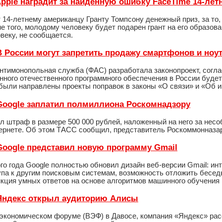
 Apple наградит за найденную ошибку FaceTime 14-ле
 14-летнему американцу Гранту Томпсону денежный приз, за то
е того, молодому человеку будет подарен грант на его образов
веку, не сообщается.
- В России могут запретить продажу смартфонов и ноу
нтимонопольная служба (ФАС) разработала законопроект, согла
нного отечественного программного обеспечения в России буде
были направлены проекты поправок в законы «О связи» и «Об 
- Google заплатил полмиллиона Роскомнадзору
л штраф в размере 500 000 рублей, наложенный на него за нес
тернете. Об этом ТАСС сообщил, представитель Роскоммонназа
- Google представил новую программу Gmail
о года Google полностью обновил дизайн веб-версии Gmail: ин
упа к другим поисковым системам, возможность отложить бесе
кция умных ответов на основе алгоритмов машинного обучения и
- Яндекс открыл аудиторию Алисы
экономическом форуме (ВЭФ) в Давосе, компания «Яндекс» рас