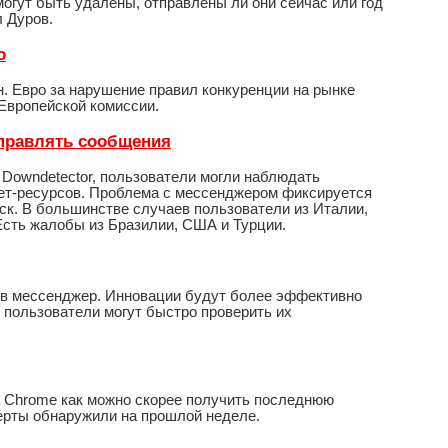
могут быть удалены, отправлены ли они сейчас или год
 Дуров.
о
. Евро за нарушение правил конкуренции на рынке
 Европейской комиссии.
тправлять сообщения
а Downdetector, пользователи могли наблюдать
нет-ресурсов. Проблема с мессенджером фиксируется
мск. В большинстве случаев пользователи из Италии,
Есть жалобы из Бразилии, США и Турции.
 в мессенджер. Инновации будут более эффективно
 пользователи могут быстро проверить их
 Chrome как можно скорее получить последнюю
перты обнаружили на прошлой неделе.