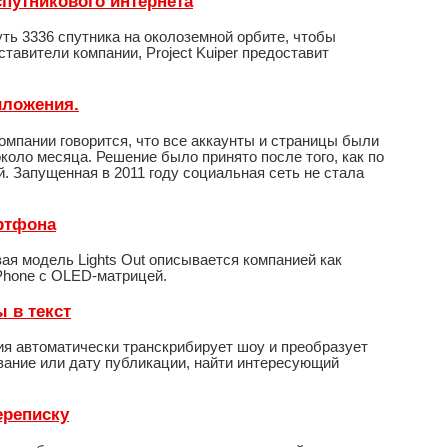
спутникового интернета
ть 3336 спутника на околоземной орбите, чтобы
авители компании, Project Kuiper предоставит
иложения.
мпании говорится, что все аккаунты и страницы были
около месяца. Решение было принято после того, как по
 Запущенная в 2011 году социальная сеть не стала
артфона
ая модель Lights Out описывается компанией как
iPhone с OLED-матрицей.
ы в текст
ия автоматически транскрибирует шоу и преобразует
звание или дату публикации, найти интересующий
ереписку