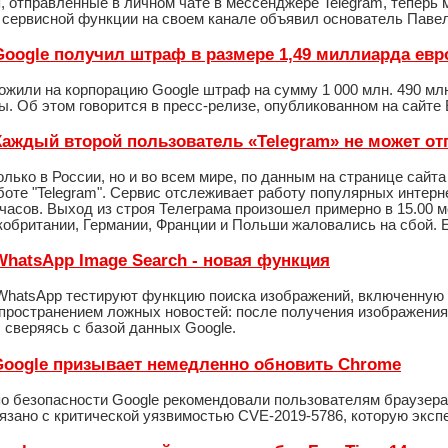
 отправленные в личном чате в мессенджере Telegram, теперь 
й сервисной функции на своем канале объявил основатель Павел
- Google получил штраф в размере 1,49 миллиарда евр
ожили на корпорацию Google штраф на сумму 1 000 млн. 490 млн
. Об этом говорится в пресс-релизе, опубликованном на сайте
- Каждый второй пользователь «Telegram» не может о
олько в России, но и во всем мире, по данным на странице сайт
боте "Telegram". Сервис отслеживает работу популярных интер
часов. Выход из строя Телеграма произошел примерно в 15.00 
кобритании, Германии, Франции и Польши жаловались на сбой. 
 WhatsApp Image Search - новая функция
WhatsApp тестируют функцию поиска изображений, включенную
спространением ложных новостей: после получения изображения
 сверяясь с базой данных Google.
- Google призывает немедленно обновить Chrome
о безопасности Google рекомендовали пользователям браузера
вязано с критической уязвимостью CVE-2019-5786, которую экс