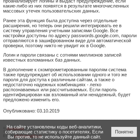
проанализирует логины и выдаст предупреждение, если
какие-либо из них появятся в результате многочисленных
массовых утечек пользовательских данных.
Ранее эта функция была доступна через отдельные
расширения, но теперь они решили интегрировать ее в
систему управления учетными записями Google. Все
настройки доступны по адресу passwords.google.com, пароли
отправляются в зашифрованном виде для автоматической
проверки, поэтому никто не увидит их в Google.
Логин и пароли связаны с сотнями миллионов записей
известных взломанных баз данных.
В дополнение к скомпрометированным паролям система
также предупреждает об использовании одного и того же
пароля для доступа к различным сайтам, а также о
недостаточно надежных комбинациях - легко
распознаваемых или рассчитываемых. Если пароль
идентифицирован как взломанный или ненадежный, будет
предложено изменить его.
Опубликовано: 03.10.2019
На сайте установлены коды веб-аналитики,
©
Аниматика
2005 - 2026
собирающие статистику о посетителях. Если
Понятно
Тел.:
+7 (423) 206-00-23
E-mail:
info@animatika.ru
Вы против, то не используйте данный сайт.