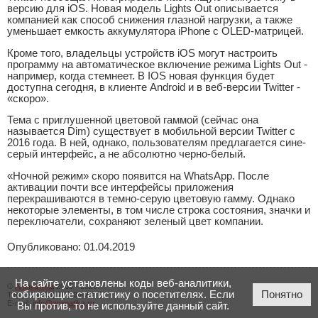
версию для iOS. Новая модель Lights Out описывается
компанией как способ снижения глазной нагрузки, а также
уменьшает емкость аккумулятора iPhone с OLED-матрицей.
Кроме того, владельцы устройств iOS могут настроить
программу на автоматическое включение режима Lights Out -
например, когда стемнеет. В IOS новая функция будет
доступна сегодня, в клиенте Android и в веб-версии Twitter -
«скоро».
Тема с приглушенной цветовой гаммой (сейчас она
называется Dim) существует в мобильной версии Twitter с
2016 года. В ней, однако, пользователям предлагается сине-
серый интерфейс, а не абсолютно черно-белый.
«Ночной режим» скоро появится на WhatsApp. После
активации почти все интерфейсы приложения
перекрашиваются в темно-серую цветовую гамму. Однако
некоторые элементы, в том числе строка состояния, значки и
переключатели, сохраняют зеленый цвет компании.
Опубликовано: 01.04.2019
На сайте установлены коды веб-аналитики,
©
Аниматика
2005 - 2026
собирающие статистику о посетителях. Если
Понятно
Тел.:
+7 (423) 206-00-23
E-mail:
info@animatika.ru
Вы против, то не используйте данный сайт.