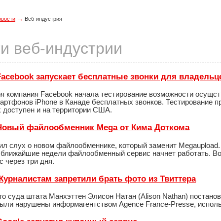
→
овости
Веб-индустрия
и веб-индустрии
- Facebook запускает бесплатные звонки для владельц
ря компания Facebook начала тестирование возможности осущс
артфонов iPhone в Канаде бесплатных звонков. Тестирование п
 доступен и на территории США.
- Новый файлообменник Mega от Кима Доткома
ил слух о новом файлообменнике, который заменит Megaupload.
в ближайшие недели файлообменный сервис начнет работать. Во
с через три дня.
 Журналистам запретили брать фото из Твиттера
о суда штата Манхэттен Элисон Натан (Alison Nathan) постано
 были нарушены информагентством Agence France-Presse, использ