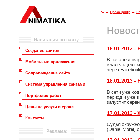
→
→
Пресс-центр
Н
Новост
Навигация по сайту:
18.01.2013 
Создание сайтов
В начале янва
Мобильные приложения
владельцев см
через Facebook
Сопровождение сайта
18.01.2013 
Система управления сайтами
В сети уже ход
Портфолио работ
период и уже 
запустит серви
Цены на услуги и сроки
17.01.2013 -
Контакты
Судья окружног
(Daniel Morel)
Реклама: