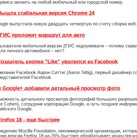
ервиса звонить на любой мобильный или городской номер.
- Вышла стабильная версия Chrome 24
ogle выпустила новую двадцать четвертую по счету сборки веб
- 2ГИС проложит маршрут для авто
ьзователи мобильной версии 2ГИС недоумевали – почему серв
для личного автомобиля – нет?
 Создатель кнопки "Like" уволился из Facebook
мпании Facebook Аарон Ситтиг (Aaron Sittig), первый дизайнер со
редставителей Facebook.
- В Google+ добавили детальный просмотр фото
можность детального просмотра фотографий большого разрешени
ve Cohen), сотрудник корпорации Google, а чуть позднее инфо
ийского Google.
Firefox 18 - еще быстрее
ждению Mozilla Foundation, некоммерческой организации, котор
дняя версия Firefox 18 на 26% быстрее обрабатывает javascript-ко