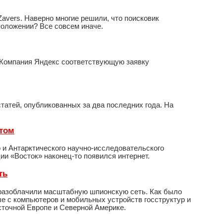
avers. Наверно многие решили, что поисковик
положении? Все совсем иначе.
. Компания Яндекс соответствующую заявку
статей, опубликованных за два последних года. На
етом
 и Антарктического научно-исследовательского
ии «Восток» наконец-то появился интернет.
ть
 разоблачили масштабную шпионскую сеть. Как было
ые с компьютеров и мобильных устройств госструктур и
сточной Европе и Северной Америке.