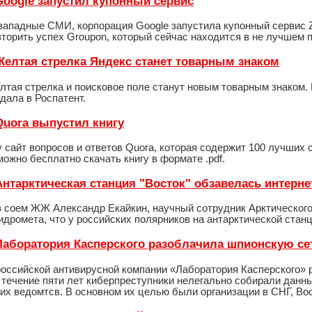
 Google запустил купонный сервис
западные СМИ, корпорация Google запустила купонный сервис Z
торить успех Groupon, который сейчас находится в не лучшем 
- Желтая стрелка Яндекс станет товарным знаком
лтая стрелка и поисковое поле станут новым товарным знаком
дала в Роспатент.
 Quora выпустил книгу
 сайт вопросов и ответов Quora, которая содержит 100 лучших 
можно бесплатно скачать книгу в формате .pdf.
 Антарктическая станция "Восток" обзавелась интерн
в соем ЖЖ Александр Екайкин, научный сотрудник Арктического
идромета, что у российских полярников на антарктической станц
- Лаборатория Касперского разоблачила шпионскую се
оссийской антивирусной компании «Лаборатория Касперского»
 течение пяти лет киберпреступники нелегально собирали данн
их ведомтсв. В основном их целью были организации в СНГ, Во