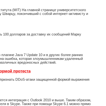
титута (MIT) На главной странице университетского
у Шварцу, покончивший с собой интернет-активисту и
ть 100 долларов за доставку их сообщений Марку
плагине Java 7 Update 10 и в других более ранних
жена ошибка, которая злоумышленникам удаленный
различных вредоносных действий.
формой протеста
ю признать DDoS-атаки защищенной формой выражения
ся интеграция с Outlook 2010 и выше. Таким образом,
теля в Skype. Также при помощи Skype 6.1 можно прямо