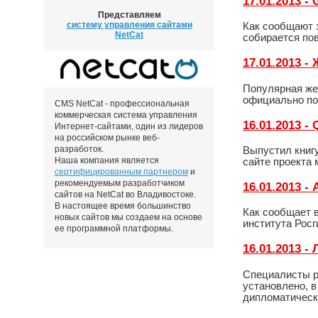
17.01.2013 -
Представляем
систему управления сайтами
Как сообщают 
NetCat
собирается пов
17.01.2013 
Популярная же
официально по
CMS NetCat - профессиональная
коммерческая система управления
16.01.2013 -
Интернет-сайтами, один из лидеров
на российском рынке веб-
разработок.
Выпустил книгу
Наша компания является
сайте проекта 
сертифицированным партнером
и
рекомендуемым разработчиком
16.01.2013 -
сайтов на NetCat во Владивостоке.
В настоящее время большинство
Как сообщает 
новых сайтов мы создаем на основе
института Росг
ее программной платформы.
16.01.2013 
Специалисты р
установлено, в
дипломатическ