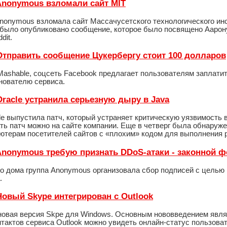
- Anonymous взломали сайт MIT
nonymous взломала сайт Массачусетского технологического инс
) было опубликовано сообщение, которое было посвящено Аарон
dit.
- Отправить сообщение Цукербергу стоит 100 долларов
Mashable, соцсеть Facebook предлагает пользователям заплати
нователю сервиса.
 Oracle устранила серьезную дыру в Java
e выпустила патч, который устраняет критическую уязвимость в 
ать патч можно на сайте компании. Еще в четверг была обнару
ьютерам посетителей сайтов с «плохим» кодом для выполнения 
- Anonymous требую признать DDoS-атаки - законной 
го дома группа Anonymous организовала сбор подписей с цель
.
 Новый Skype интегрирован с Outlook
новая версия Skpe для Windows. Основным нововведением являет
нтактов сервиса Outlook можно увидеть онлайн-статус пользова