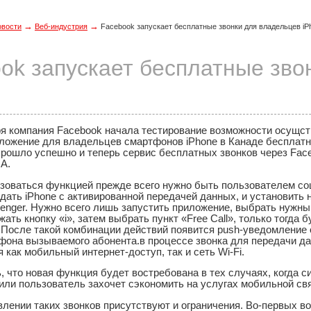
→
→
овости
Веб-индустрия
Facebook запускает бесплатные звонки для владельцев iP
ok запускает бесплатные зво
ря компания Facebook начала тестирование возможности осущст
ложение для владельцев смартфонов iPhone в Канаде бесплатн
рошло успешно и теперь сервис бесплатных звонков через Face
А.
зоваться функцией прежде всего нужно быть пользователем со
дать iPhone с активированной передачей данных, и установить 
nger. Нужно всего лишь запустить приложение, выбрать нужный
жать кнопку «i», затем выбрать пункт «Free Call», только тогда
 После такой комбинации действий появится push-уведомление 
фона вызываемого абонента.в процессе звонка для передачи д
 как мобильный интернет-доступ, так и сеть Wi-Fi.
, что новая функция будет востребована в тех случаях, когда с
или пользователь захочет сэкономить на услугах мобильной свя
влении таких звонков присутствуют и ограничения. Во-первых в