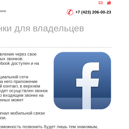
hone
+7 (423) 206-00-23
нки для владельцев
вления через свое
ых звонков.
book доступен и на
циальной сети
на него приложение
 контакт, в верхнем
 будет осущствлен звонок
о входящем звонке на
анных может
игнал мобильной связи
зи.
озможность позвонить будет лишь тем знакомым,