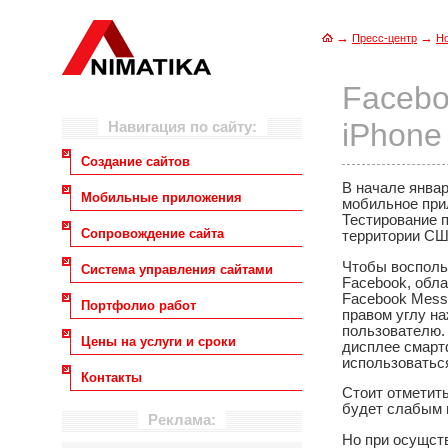
→
→
Пресс-центр
Н
Facebo
iPhone
Навигация по сайту:
Создание сайтов
В начале янва
Мобильные приложения
мобильное при
Тестирование п
Сопровождение сайта
территории СШ
Чтобы восполь
Система управления сайтами
Facebook, обла
Facebook Messe
Портфолио работ
правом углу на
пользователю.
Цены на услуги и сроки
дисплее смарт
использоваться
Контакты
Стоит отметить
будет слабым 
Реклама:
Но при осущст