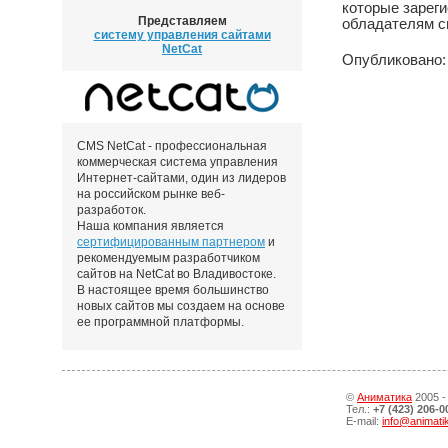
которые зарег
Представляем
обладателям см
систему управления сайтами
NetCat
Опубликовано: 
CMS NetCat - профессиональная
коммерческая система управления
Интернет-сайтами, один из лидеров
на российском рынке веб-
разработок.
Наша компания является
сертифицированным партнером
и
рекомендуемым разработчиком
сайтов на NetCat во Владивостоке.
В настоящее время большинство
новых сайтов мы создаем на основе
ее программной платформы.
©
Аниматика
2005 -
Тел.:
+7 (423) 206-0
E-mail:
info@animati