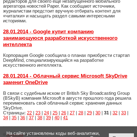
редакторов для своего еще незапущенного мобильного
агрегатора новостей Paper. Как сообщают источники,
журналистам предстоит вручную отбирать контент для
«читалки» и насыщать раздел самыми интересными
историями.
28.01.2014 - Google купит компанию
занимающуюся разработкой искусственного
интеллекта
Корпорация Google сообщила о планах приобрести стартап
DeepMind, специализирующийся на разработке
искусственного интеллекта.
28.01.2014 - Облачный сервис Microsoft SkyDrive
заменит OneDrive
В связи с судебным иском от British Sky Broadcasting Group
(BSkyB) компания Microsoft в августе прошлого года решила
переименовать свой облачный сервис хранения данных
SkyDrive.
Страницы:
22
|
23
|
24
|
25
|
26
|
27
|
28
|
29
|
30
|
31
|
32
|
33
|
34
|
35
|
36
|
37
|
38
|
39
|
40
|
41
На сайте установлены коды веб-аналитики,
©
Аниматика
2005 - 2026