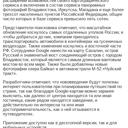
расширении возможностей своего картографического
сервиса и включении в состав сервиса панорамных
фотографий Владивостока, Иркутска, Магадана и еще более
трехсот населенных пунктов Российской Федерации, общее
число которых в базе сервиса превысило пять сотен.
Представители поисковика отмечают, что масштабное
обновление коснулось самых отдаленных уголков России, и
чтобы добраться до них, компании приходилось
транспортировать автомобили в контейнерах на гусеничных
вездеходах. Также изменения коснулись и восточной части
РФ. Сотрудники Google нанесли на карту Сахалин, остров
Русский и знаменитый мост соединяющий остров с городом
Владивосток, который является самым длинным вантовым
мостом во всем мире. Также были добавлены новые
фотографии озера Байкал и автомагистрали М-52 «Чуйский
тракт».
Разработчики отмечают, что нововведения будут полезны
интернет-пользователям при планировании путешествий по
стране, так как благодаря Google-картам можно заранее
выяснить, как далеко от центра находится та или иная
гостиница, какие рядом находятся заведения, и
действительно ли интересна та или иная
достопримечательность, как о ней отзываются в
путеводителях.
Приложение доступно как в десктопной версии, так и для
мобильных устройств.