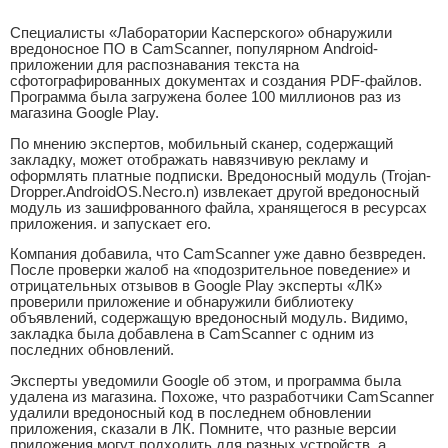
Специалисты «Лаборатории Касперского» обнаружили
вредоносное ПО в CamScanner, популярном Android-
приложении для распознавания текста на
сфотографированных документах и создания PDF-файлов.
Программа была загружена более 100 миллионов раз из
магазина Google Play.
По мнению экспертов, мобильный сканер, содержащий
закладку, может отображать навязчивую рекламу и
оформлять платные подписки. Вредоносный модуль (Trojan-
Dropper.AndroidOS.Necro.n) извлекает другой вредоносный
модуль из зашифрованного файла, хранящегося в ресурсах
приложения. и запускает его.
Компания добавила, что CamScanner уже давно безвреден.
После проверки жалоб на «подозрительное поведение» и
отрицательных отзывов в Google Play эксперты «ЛК»
проверили приложение и обнаружили библиотеку
объявлений, содержащую вредоносный модуль. Видимо,
закладка была добавлена в CamScanner с одним из
последних обновлений.
Эксперты уведомили Google об этом, и программа была
удалена из магазина. Похоже, что разработчики CamScanner
удалили вредоносный код в последнем обновлении
приложения, сказали в ЛК. Помните, что разные версии
приложения могут подходить для разных устройств, а