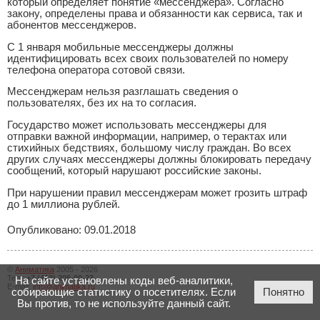
который определяет понятие «мессенджера». Согласно
закону, определены права и обязанности как сервиса, так и
абонентов мессенджеров.
С 1 января мобильные мессенджеры должны
идентифицировать всех своих пользователей по номеру
телефона оператора сотовой связи.
Мессенджерам нельзя разглашать сведения о
пользователях, без их на то согласия.
Государство может использовать мессенджеры для
отправки важной информации, например, о терактах или
стихийных бедствиях, большому числу граждан. Во всех
других случаях мессенджеры должны блокировать передачу
сообщений, который нарушают российские законы.
При нарушении правил мессенджерам может грозить штраф
до 1 миллиона рублей.
Опубликовано: 09.01.2018
©
Аниматика
2005 - 2026
Тел.:
+7 (423) 206-00-23
На сайте установлены коды веб-аналитики,
E-mail:
info@animatika.ru
собирающие статистику о посетителях. Если
Понятно
Вы против, то не используйте данный сайт.