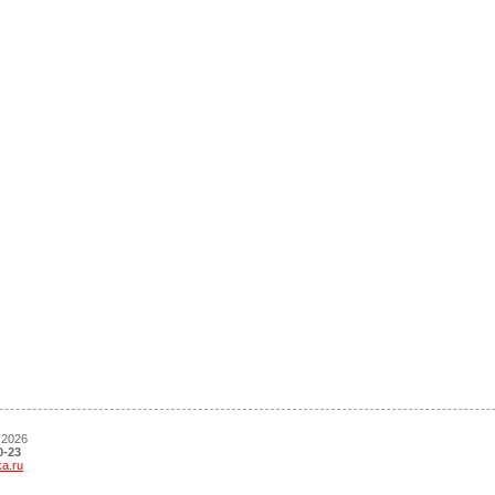
 2026
0-23
ka.ru