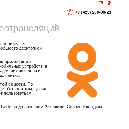
+7 (423) 206-00-23
деотрансляций
нсляций». На
ообществ десктопной
ое приложение
,
мобильных устройств, в
 для них названия и
их сайтах.
этой соцсети
. По
удет бесплатным, целью
ет пользоваться
Twitter под названием
Periscope
. Сервис с каждым