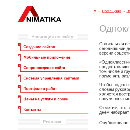
→
→
Пресс-центр
Н
Однокл
Навигация по сайту:
Социальная се
Создание сайтов
сегодняшний д
версии соцсети
Мобильные приложения
«Одноклассник
предоставляющ
Сопровождение сайта
том числе и гр
применять разл
Система управления сайтами
Чтобы подключ
Портфолио работ
словам руково
является вост
популярностью
Цены на услуги и сроки
Отметим, что н
Контакты
днем набирает
Реклама:
Опубликовано: 