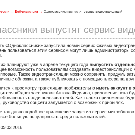
→
→
овости
Веб-индустрия
Одноклассники выпустят сервис видеотрансляций
ассники выпустят сервис ви
ть «Одноклассники» запустила новый сервис «живых видеотра
ень пользоваться этим сервисом могут лишь администраторы с
.
и» планируют уже в апреле текущего года
выпустить отдельн
ее возможность пользователям создавать видеотрансляции с 
упповые. Также видеотрансляции можно сохранять, придумывать
ичные обложки, а также публиковать с помощью плеера на друг
ится к просмотру трансляции необязательно
иметь аккаунт в 
дителя «Одноклассников» Антона Федчина, приложение пока б
ребованность среди пользователей. Как только приложение буд
, руководство соцсети задумается о возможных прибылях.
е так давно подобное приложение запустил сервис микроблогов 
 все большую популярность среди пользователей.
09.03.2016