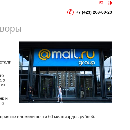
+7 (423) 206-00-23
оворы
детали
то
а о
 их
нк и
 а
дприятие вложили почти 60 миллиардов рублей.