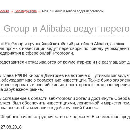
→
→
овости
Веб-индустрия
Mail.Ru Group и Alibaba ведут переговоры
u Group и Alibaba ведут перег
il.Ru Group и крупнейший китайский ритейлер Alibaba, а также
нд прямых инвестиций ведут переговоры по поводу учреждения
едприятия в сфере онлайн-торговли.
редставители отказываются от комментариев и не разглашают 
у глава РФПИ Кирилл Дмитриев на встрече с Путиным заявил, ч
a обсуждают идею совместных инвестиций. Также было заявлен
инвестировать в российские интернет-проекты для расширения
на зарубежном рынке.
 соглашение в области веб-торговли хотели достигнуть Сберба
должен был обеспечить инвестициями, логистикой и маркетингом,
рона внесла бы компанию в действующий бизнес.
Сбербанк начал сотрудничество с Яндексом. В совместное пре
27.08.2018