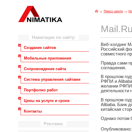
→
→
Пресс-центр
Н
Mail.R
Навигация по сайту:
Веб-холдинг Ma
Создание сайтов
Российский фо
совместного пр
Мобильные приложения
Правда сами п
соглашения.
Сопровождение сайта
В прошлом год
Система управления сайтами
РФПИ и Alibab
желании РФПИ 
Портфолио работ
деятельности 
В прошлом году
Цены на услуги и сроки
Alibaba. Банк 
китайская сто
Контакты
Однако потом 
Реклама:
Опубликовано: 