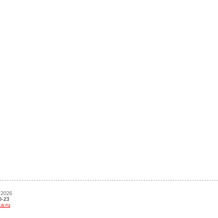
 2026
0-23
ka.ru