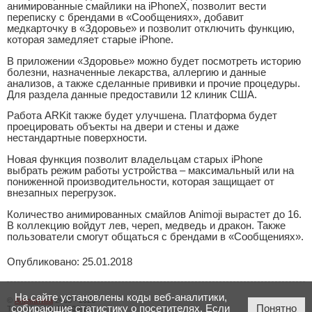
анимированные смайлики на iPhoneX, позволит вести
переписку с брендами в «Сообщениях», добавит
медкарточку в «Здоровье» и позволит отключить функцию,
которая замедляет старые iPhone.
В приложении «Здоровье» можно будет посмотреть историю
болезни, назначенные лекарства, аллергию и данные
анализов, а также сделанные прививки и прочие процедуры.
Для раздела данные предоставили 12 клиник США.
Работа ARKit также будет улучшена. Платформа будет
проецировать объекты на двери и стены и даже
нестандартные поверхности.
Новая функция позволит владельцам старых iPhone
выбрать режим работы устройства – максимальный или на
пониженной производительности, которая защищает от
внезапных перегрузок.
Количество анимированных смайлов Animoji вырастет до 16.
В коллекцию войдут лев, череп, медведь и дракон. Также
пользователи смогут общаться с брендами в «Сообщениях».
Опубликовано: 25.01.2018
На сайте установлены коды веб-аналитики,
©
Аниматика
2005 - 2026
собирающие статистику о посетителях. Если
Понятно
Тел.:
+7 (423) 206-00-23