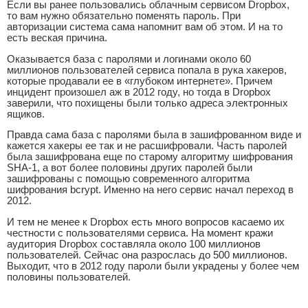
Если вы ранее пользовались облачным сервисом Dropbox,
то вам нужно обязательно поменять пароль. При
авторизации система сама напомнит вам об этом. И на то
есть веская причина.
Оказывается база с паролями и логинами около 60
миллионов пользователей сервиса попала в рука хакеров,
которые продавали ее в «глубоком интернете». Причем
инцидент произошел аж в 2012 году, но тогда в Dropbox
заверили, что похищены были только адреса электронных
ящиков.
Правда сама база с паролями была в зашифрованном виде и
кажется хакеры ее так и не расшифровали. Часть паролей
была зашифрована еще по старому алгоритму шифрования
SHA-1, а вот более половины других паролей были
зашифрованы с помощью современного алгоритма
шифрования bcrypt. Именно на него сервис начал переход в
2012.
И тем не менее к Dropbox есть много вопросов касаемо их
честности с пользователями сервиса. На момент кражи
аудитория Dropbox составляла около 100 миллионов
пользователей. Сейчас она разрослась до 500 миллионов.
Выходит, что в 2012 году пароли были украдены у более чем
половины пользователей.