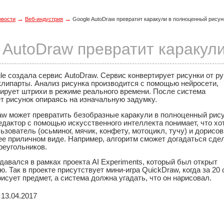
→
→
овости
Веб-индустрия
Google AutoDraw превратит каракули в полноценный рисун
 AutoDraw превратит каракул
e создала сервис AutoDraw. Сервис конвертирует рисунки от ру
клипарты. Анализ рисунка производится с помощью нейросети,
зирует штрихи в режиме реального времени. После система
т рисунок опираясь на изначальную задумку.
aw может превратить безобразные каракули в полноценный рису
дактор с помощью искусственного интеллекта понимает, что хо
ьзователь (осьминог, мячик, конфету, мотоцикл, тучу) и дорисо
ее приличном виде. Например, алгоритм сможет догадаться сде
реугольников.
давался в рамках проекта AI Experiments, который был открыт
. Так в проекте присутствует мини-игра QuickDraw, когда за 20
исует предмет, а система должна угадать, что он нарисовал.
13.04.2017