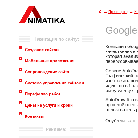
→
→
Пресс-центр
Н
Google
Навигация по сайту:
Компания Googl
Создание сайтов
качественные 
которая анали
Мобильные приложения
перерисовывае
Сервис AutoDr
Сопровождение сайта
Графический ре
изобразить пол
Система управления сайтами
идею, но в бол
рыбу из двух т
Портфолио работ
AutoDraw б соз
прошлой осенью
Цены на услуги и сроки
пользователь р
Контакты
Опубликовано: 
Реклама: