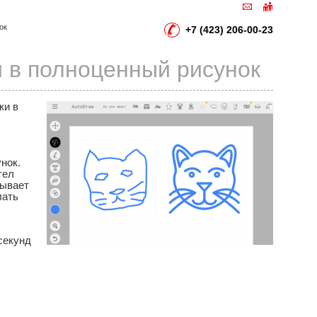
ок
+7 (423) 206-00-23
и в полноценный рисунок
ки в
нок.
тел
вывает
лать
 секунд