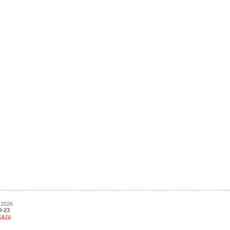
 2026
0-23
ka.ru