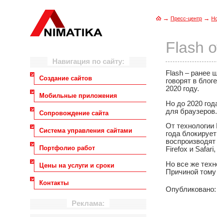
→
→
Пресс-центр
Н
Flash 
Навигация по сайту:
Flash – ранее 
Создание сайтов
говорят в блог
2020 году.
Мобильные приложения
Но до 2020 года
для браузеров.
Сопровождение сайта
От технологии 
Система управления сайтами
года блокирует
воспроизводят
Портфолио работ
Firefox и Safar
Но все же техн
Цены на услуги и сроки
Причиной тому
Контакты
Опубликовано: 
Реклама: