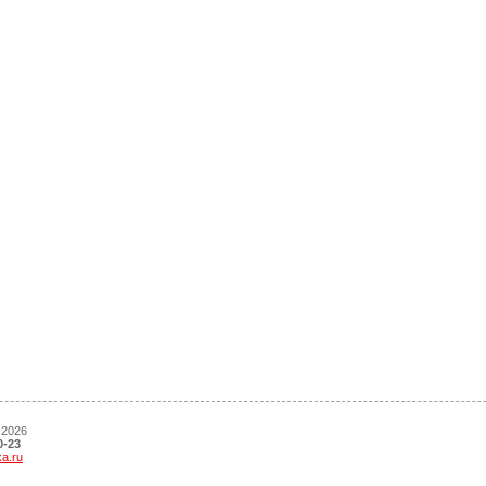
 2026
0-23
ka.ru