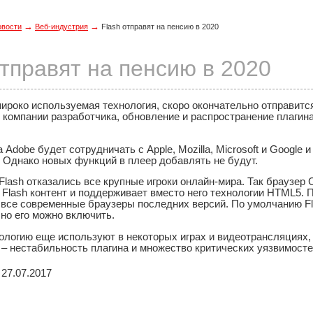
→
→
овости
Веб-индустрия
Flash отправят на пенсию в 2020
отправят на пенсию в 2020
широко используемая технология, скоро окончательно отправитс
е компании разработчика, обновление и распространение плагин
 Adobe будет сотрудничать с Apple, Mozilla, Microsoft и Google 
 Однако новых функций в плеер добавлять не будут.
Flash отказались все крупные игроки онлайн-мира. Так браузер
 Flash контент и поддерживает вместо него технологии HTML5. П
 все современные браузеры последних версий. По умолчанию F
i, но его можно включить.
ологию еще используют в некоторых играх и видеотрансляциях, 
 – нестабильность плагина и множество критических уязвимост
27.07.2017