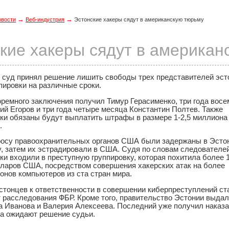
→
→
овости
Веб-индустрия
Эстонские хакеры сядут в американскую тюрьму
кие хакеры сядут в американ
 суд принял решение лишить свободы трех представителей эст
пировки на различные сроки.
юремного заключения получил Тимур Герасименко, три года восе
й Егоров и три года четыре месяца Константин Полтев. Также
и обязаны будут выплатить штрафы в размере 1-2,5 миллиона
.
росу правоохранительных органов США были задержаны в Эсто
у, затем их эстрадировали в США. Судя по словам следователей
и входили в преступную группировку, которая похитила более 
ларов США, посредством совершения хакерских атак на более
онов компьютеров из ста стран мира.
стонцев к ответственности в совершении киберпреступлений ст
т расследования ФБР. Кроме того, правительство Эстонии выда
а Иванова и Валерия Алексеева. Последний уже получил наказа
а ожидают решение судьи.