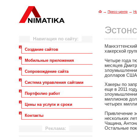
→
→
Пресс-центр
Н
Эстонс
Навигация по сайту:
Манхэттенский
Создание сайтов
хакерской груп
Четыре года т
Мобильные приложения
месяцев Дмитри
злоумышленник
Сопровождение сайта
долларов США
Система управления сайтами
Хакеры по зап
еще в 2011 год
Портфолио работ
злоумышленник
миллионов дол
четырех милли
Цены на услуги и сроки
Привлечение э
Контакты
нескольких ле
Чащина, Антон
Остальные пок
Реклама: