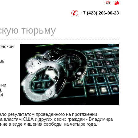
+7 (423) 206-00-23
скую тюрьму
онской
мь
нии
,
14
ало результатом проведенного на протяжении
ла властям США и других своих граждан - Владимира
ние в виде лишения свободы на четыре года.