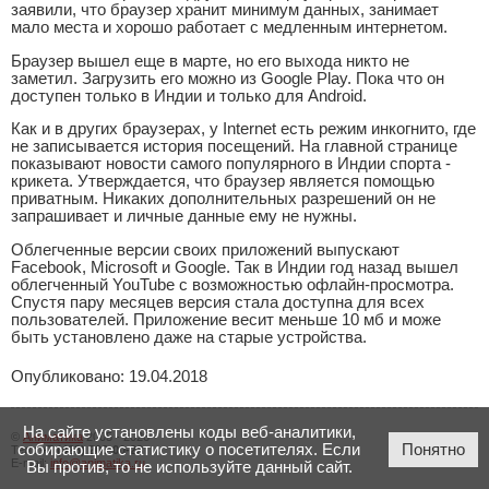
заявили, что браузер хранит минимум данных, занимает
мало места и хорошо работает с медленным интернетом.
Браузер вышел еще в марте, но его выхода никто не
заметил. Загрузить его можно из Google Play. Пока что он
доступен только в Индии и только для Android.
Как и в других браузерах, у Internet есть режим инкогнито, где
не записывается история посещений. На главной странице
показывают новости самого популярного в Индии спорта -
крикета. Утверждается, что браузер является помощью
приватным. Никаких дополнительных разрешений он не
запрашивает и личные данные ему не нужны.
Облегченные версии своих приложений выпускают
Facebook, Microsoft и Google. Так в Индии год назад вышел
облегченный YouTube с возможностью офлайн-просмотра.
Спустя пару месяцев версия стала доступна для всех
пользователей. Приложение весит меньше 10 мб и може
быть установлено даже на старые устройства.
Опубликовано: 19.04.2018
На сайте установлены коды веб-аналитики,
©
Аниматика
2005 - 2026
собирающие статистику о посетителях. Если
Понятно
Тел.:
+7 (423) 206-00-23
E-mail:
info@animatika.ru
Вы против, то не используйте данный сайт.