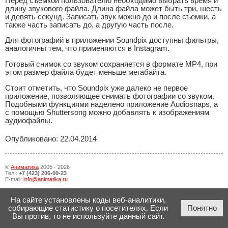
Перед съемкой пользователю необходимо выбрать время и
длину звукового файла. Длина файла может быть три, шесть
и девять секунд. Записать звук можно до и после съемки, а
также часть записать до, а другую часть после.
Для фотографий в приложении Soundpix доступны фильтры,
аналогичны тем, что применяются в Instagram.
Готовый снимок со звуком сохраняется в формате MP4, при
этом размер файла будет меньше мегабайта.
Стоит отметить, что Soundpix уже далеко не первое
приложение, позволяющее снимать фотографии со звуком.
Подобными функциями наделено приложение Audiosnaps, а
с помощью Shuttersong можно добавлять к изображениям
аудиофайлы.
Опубликовано: 22.04.2014
©
Аниматика
2005 - 2026
Тел.:
+7 (423) 206-00-23
E-mail:
info@animatika.ru
На сайте установлены коды веб-аналитики,
собирающие статистику о посетителях. Если
Понятно
Вы против, то не используйте данный сайт.