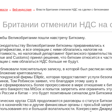
→
→
овости
Веб-индустрия
Власти Британии отменили НДС на сделки с биткоинами
 Британии отменили НДС на 
жбы Великобритании пошли навстречу Биткоину.
аконодательству Великобритании биткоины приравнивались к
ртификатам, и все операции с ними облагались налогом на
тоимость, но налоговый департамент британского правительств
nue and Customs) принял решение, что биткоин относится к час
ации с ним облагаться НДС больше не будут.
убликовали пояснительную записку, в которой был расписан но
бложение криптовалюты.
ондонской фирмы Elliptic, которая предоставляет услуги безоп
инов, Том Робинсон заявил, что благодаря этому шагу в
и сформировалось более прогрессивное в мире отношение к бит
его банкротства MtGox и попыток запретить или ограничить эту
 России и Китае – это будет позитивным сигналом для Биткоина
тических кругах США продолжаются разговоры о статусе Биткои
 в казначейство и другие финансовые органы с просьбой запрет
пользования его и большой волатильности. Конгрессмен Джаред