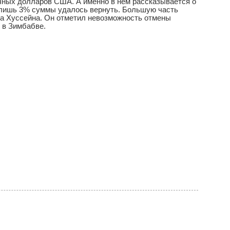
ичных долларов США. А именно в нем рассказывается о
о лишь 3% суммы удалось вернуть. Большую часть
а Хуссейна. Он отметил невозможность отмены
 в Зимбабве.