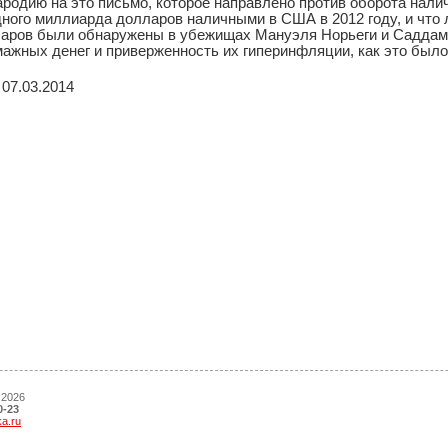
ародию на это письмо, которое направлено против оборота нал
дного миллиарда долларов наличными в США в 2012 году, и чт
аров были обнаружены в убежищах Мануэля Норьеги и Саддам
ажных денег и приверженность их гиперинфляции, как это было
07.03.2014
 2026
0-23
ka.ru