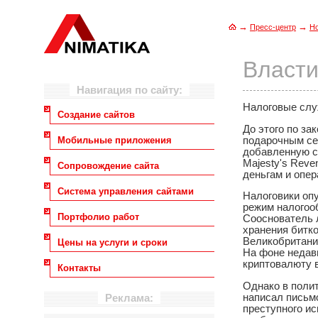
→
→
Пресс-центр
Н
Власти
Навигация по сайту:
Налоговые слу
Создание сайтов
До этого по з
подарочным се
Мобильные приложения
добавленную с
Majesty's Reve
Сопровождение сайта
деньгам и опер
Система управления сайтами
Налоговики оп
режим налогоо
Портфолио работ
Сооснователь л
хранения битко
Великобритани
Цены на услуги и сроки
На фоне недавн
криптовалюту в
Контакты
Однако в поли
написал письмо
Реклама:
преступного ис