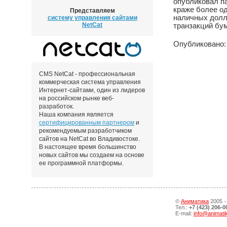
опубликовал п
краже более о
Представляем
наличных долл
систему управления сайтами
NetCat
транзакций бум
Опубликовано: 
CMS NetCat - профессиональная
коммерческая система управления
Интернет-сайтами, один из лидеров
на российском рынке веб-
разработок.
Наша компания является
сертифицированным партнером
и
рекомендуемым разработчиком
сайтов на NetCat во Владивостоке.
В настоящее время большинство
новых сайтов мы создаем на основе
ее программной платформы.
©
Аниматика
2005 -
Тел.:
+7 (423) 206-0
E-mail:
info@animati