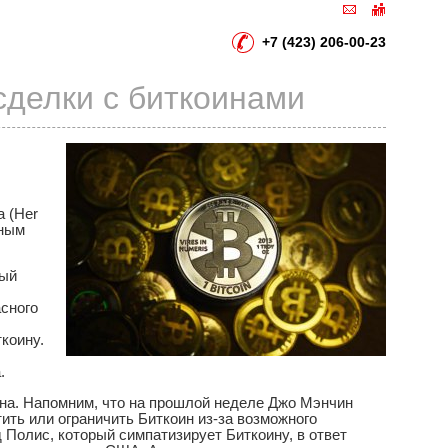
+7 (423) 206-00-23
сделки с биткоинами
а (Her
тным
вый
асного
коину.
.
на. Напомним, что на прошлой неделе Джо Мэнчин
ить или ограничить Биткоин из-за возможного
 Полис, который симпатизирует Биткоину, в ответ