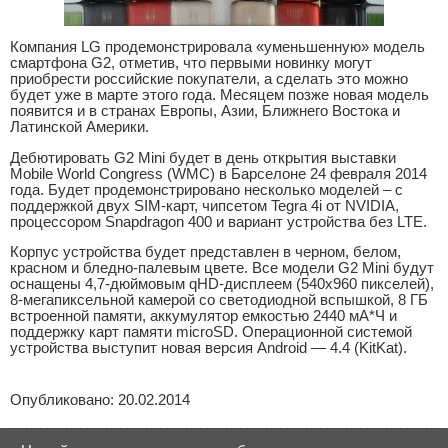
Компания LG продемонстрировала «уменьшенную» модель
смартфона G2, отметив, что первыми новинку могут
приобрести российские покупатели, а сделать это можно
будет уже в марте этого года. Месяцем позже новая модель
появится и в странах Европы, Азии, Ближнего Востока и
Латинской Америки.
Дебютировать G2 Mini будет в день открытия выставки
Mobile World Congress (WMC) в Барселоне 24 февраля 2014
года. Будет продемонстрировано несколько моделей – с
поддержкой двух SIM-карт, чипсетом Tegra 4i от NVIDIA,
процессором Snapdragon 400 и вариант устройства без LTE.
Корпус устройства будет представлен в черном, белом,
красном и бледно-палевым цвете. Все модели G2 Mini будут
оснащены 4,7-дюймовым qHD-дисплеем (540х960 пикселей),
8-мегапиксельной камерой со светодиодной вспышкой, 8 ГБ
встроенной памяти, аккумулятор емкостью 2440 мА*Ч и
поддержку карт памяти microSD. Операционной системой
устройства выступит новая версия Android — 4.4 (KitKat).
Опубликовано: 20.02.2014