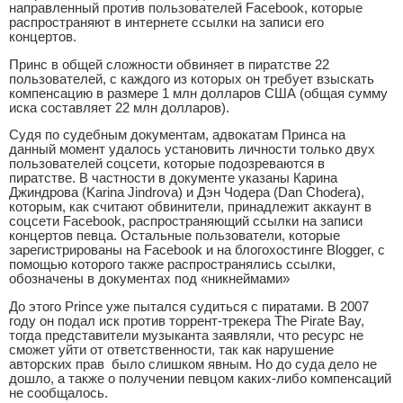
направленный против пользователей Facebook, которые
распространяют в интернете ссылки на записи его
концертов.
Принс в общей сложности обвиняет в пиратстве 22
пользователей, с каждого из которых он требует взыскать
компенсацию в размере 1 млн долларов США (общая сумму
иска составляет 22 млн долларов).
Судя по судебным документам, адвокатам Принса на
данный момент удалось установить личности только двух
пользователей соцсети, которые подозреваются в
пиратстве. В частности в документе указаны Карина
Джиндрова (Karina Jindrova) и Дэн Чодера (Dan Chodera),
которым, как считают обвинители, принадлежит аккаунт в
соцсети Facebook, распространяющий ссылки на записи
концертов певца. Остальные пользователи, которые
зарегистрированы на Facebook и на блогохостинге Blogger, с
помощью которого также распространялись ссылки,
обозначены в документах под «никнеймами»
До этого Prince уже пытался судиться с пиратами. В 2007
году он подал иск против торрент-трекера The Pirate Bay,
тогда представители музыканта заявляли, что ресурс не
сможет уйти от ответственности, так как нарушение
авторских прав было слишком явным. Но до суда дело не
дошло, а также о получении певцом каких-либо компенсаций
не сообщалось.