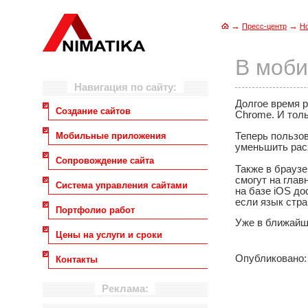
→
→
Пресс-центр
Н
В моби
Навигация по сайту:
Долгое время 
Создание сайтов
Chrome. И толь
Теперь пользов
Мобильные приложения
уменьшить расх
Сопровождение сайта
Также в брауз
смогут на гла
Система управления сайтами
на базе iOS до
если язык стра
Портфолио работ
Уже в ближайше
Цены на услуги и сроки
Опубликовано: 
Контакты
Реклама: