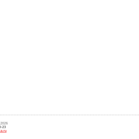
 2026
0-23
ka.ru