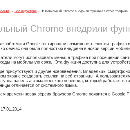
→
→
овости
Веб-индустрия
В мобильный Chrome внедрили функцию сжатия трафика
льный Chrome внедрили фун
разработчики Google тестировали возможность сжатия трафика 
ко сейчас она была полностью внедрена в новой версии мобиль
атели могут использовать меньше трафика при посещении сайто
оды на мобильную связь. Эта функция доступна для устройств 
ере присутствуют и другие нововведения. Владельцы смартфоно
вном экране создавать ссылки на веб-страницы. А пользователя
ступна панель автоматического перевода, который работает в то
ницы отличается от системного языка.
м времени новая версия браузера Chrome появится в Google Pl
17.01.2014