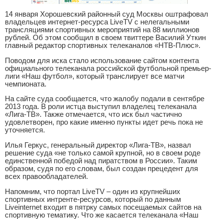
14 января Хорошевский районный суд Москвы оштрафовал
владельцев интернет-ресурса LiveTV с нелегальными
трансляциями спортивных мероприятий на 88 миллионов
рублей. Об этом сообщил в своем твиттере Василий Уткин
главный редактор спортивных телеканалов «НТВ-Плюс».
Поводом для иска стало использование сайтом контента
официального телеканала российской футбольной премьер-
лиги «Наш футбол», который транслирует все матчи
чемпионата.
На сайте суда сообщается, что жалобу подали в сентябре
2013 года. В роли истца выступил владелец телеканала
«Лига-ТВ». Также отмечается, что иск был частично
удовлетворен, про какие именно пункты идет речь пока не
уточняется.
Илья Геркус, генеральный директор «Лига-ТВ», назвал
решение суда «не только самой крупной, но в своем роде
единственной победой над пиратством в России». Таким
образом, судя по его словам, был создан прецедент для
всех правообладателей.
Напомним, что портал LiveTV – один из крупнейших
спортивных интренте-ресурсов, который по данным
Liveinternet входит в пятрку самых посещаемых сайтов на
спортивную тематику. Что же касается телеканала «Наш