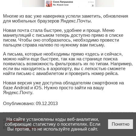
Многие из вас уже наверняка успели заметить, обновления
для мобильных браузеров Яндекс.Почты.
Новая почта стала быстрее, удобнее и проще. Меню
манипуляций с письмом теперь доступно прямо в списке
писем. Чтобы оно отобразилось, необходимо провести
пальцем справа налево по нужному вам письму.
А письма, которые необходимы прямо «здесь и сейчас»,
можно найти еще быстрее, так как на странице поиска
появилась возможность фильтровать их по типам. Например,
если вы находитесь в аэропорту, вы с легкостью сможете
найти письмо с авиабилетом и проверить номер рейса.
Новая версия уже доступна обладателям смартфонов на
базе Android и iOS. Нужно просто зайти на вашу
Яндекс.Почту.
Опубликовано: 09.12.2013
На сайте установлены коды веб-аналитики,
©
Аниматика
2005 - 2026
собирающие статистику о посетителях. Если
Понятно
Тел.:
+7 (423) 206-00-23
E-mail:
info@animatika.ru
Вы против, то не используйте данный сайт.