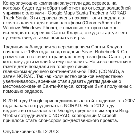
Конкурирующие компании запустили два сервиса, на
которых будет идти обратный отчет до отъезда волшебной
упряжки с оленями - Google Maps Santa Tracker и NORAD
Track Santa. Эти сервисы очень похожи – они предлагают
скачать клиент для своих платформ (Chrome/Android и
Windows/Windows Phone), с помощью которого можно
исследовать деревню Санты-Клауса, откуда стартует его
путешествие, а также поиграть в игры.
Традиция наблюдения за перемещением Санты-Клауса
началась с 1955 года, когда издание Sears Robebuck & Co
разместила на своих страницах номер телефона Санты, по
которому дети могли бы ему позвонить. Но из-за опечатки в
газете дети попадали на горячую линию
главнокомандующего континентальной ПВО (CONAD), а
затем NORAD. Так как количество звонков непрестанно
увеличивалось, военные стали давать детям данные о
местонахождения Санты-Клауса, которые были получены с
помощью радаров.
В 2004 году Google присоединилась к этой традиции, а в 2007
года начала сотрудничать с NORAD. Но в 2012 году
ведомство отказалось от Google, предпочтя им карты Bing.
Чтобы сотрудничать с NORAD, корпорации Microsoft
пришлось стать спонсором рождественского проекта.
Опубликовано: 05.12.2013