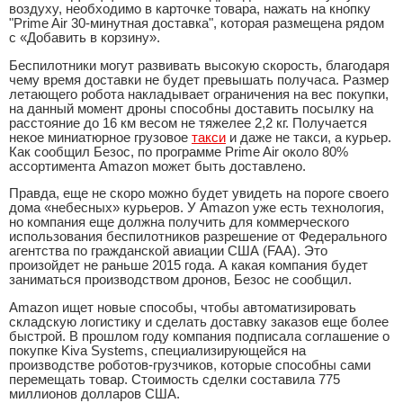
воздуху, необходимо в карточке товара, нажать на кнопку
"Prime Air 30-минутная доставка", которая размещена рядом
с «Добавить в корзину».
Беспилотники могут развивать высокую скорость, благодаря
чему время доставки не будет превышать получаса. Размер
летающего робота накладывает ограничения на вес покупки,
на данный момент дроны способны доставить посылку на
расстояние до 16 км весом не тяжелее 2,2 кг. Получается
некое миниатюрное грузовое
такси
и даже не такси, а курьер.
Как сообщил Безос, по программе Prime Air около 80%
ассортимента Amazon может быть доставлено.
Правда, еще не скоро можно будет увидеть на пороге своего
дома «небесных» курьеров. У Amazon уже есть технология,
но компания еще должна получить для коммерческого
использования беспилотников разрешение от Федерального
агентства по гражданской авиации США (FAA). Это
произойдет не раньше 2015 года. А какая компания будет
заниматься производством дронов, Безос не сообщил.
Amazon ищет новые способы, чтобы автоматизировать
складскую логистику и сделать доставку заказов еще более
быстрой. В прошлом году компания подписала соглашение о
покупке Kiva Systems, специализирующейся на
производстве роботов-грузчиков, которые способны сами
перемещать товар. Стоимость сделки составила 775
миллионов долларов США.