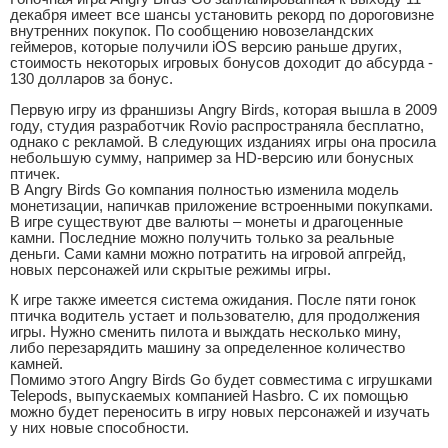
декабря имеет все шансы установить рекорд по дороговизне
внутренних покупок. По сообщению новозеландских
геймеров, которые получили iOS версию раньше других,
стоимость некоторых игровых бонусов доходит до абсурда -
130 долларов за бонус.
Первую игру из франшизы Angry Birds, которая вышла в 2009
году, студия разработчик Rovio распространяла бесплатно,
однако с рекламой. В следующих изданиях игры она просила
небольшую сумму, например за HD-версию или бонусных
птичек.
В Angry Birds Go компания полностью изменила модель
монетизации, напичкав приложение встроенными покупками.
В игре существуют две валюты – монеты и драгоценные
камни. Последние можно получить только за реальные
деньги. Сами камни можно потратить на игровой апгрейд,
новых персонажей или скрытые режимы игры.
К игре также имеется система ожидания. После пяти гонок
птичка водитель устает и пользователю, для продолжения
игры. Нужно сменить пилота и выждать несколько мину,
либо перезарядить машину за определенное количество
камней.
Помимо этого Angry Birds Go будет совместима с игрушками
Telepods, выпускаемых компанией Hasbro. С их помощью
можно будет переносить в игру новых персонажей и изучать
у них новые способности.