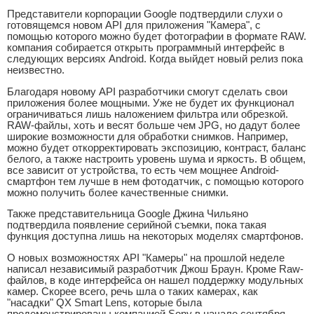
Представители корпорации Google подтвердили слухи о
готовящемся новом API для приложения "Камера", с
помощью которого можно будет фотографии в формате RAW.
компания собирается открыть программный интерфейс в
следующих версиях Android. Когда выйдет новый релиз пока
неизвестно.
Благодаря новому API разработчики смогут сделать свои
приложения более мощными. Уже не будет их функционал
ограничиваться лишь наложением фильтра или обрезкой.
RAW-файлы, хоть и весят больше чем JPG, но дадут более
широкие возможности для обработки снимков. Например,
можно будет откорректировать экспозицию, контраст, баланс
белого, а также настроить уровень шума и яркость. В общем,
все зависит от устройства, то есть чем мощнее Android-
смартфон тем лучше в нем фотодатчик, с помощью которого
можно получить более качественные снимки.
Также представительница Google Джина Чильяно
подтвердила появление серийной съемки, пока такая
функция доступна лишь на некоторых моделях смартфонов.
О новых возможностях API "Камеры" на прошлой неделе
написал независимый разработчик Джош Браун. Кроме Raw-
файлов, в коде интерфейса он нашел поддержку модульных
камер. Скорее всего, речь шла о таких камерах, как
"насадки" QX Smart Lens, которые была
продемонстрированы компанией Sony в начале сентября.