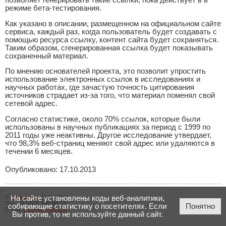
позволяет генерировать такие ссылки, пока действует в в
режиме бета-тестирования.
Как указано в описании, размещенном на официальном сайте
сервиса, каждый раз, когда пользователь будет создавать с
помощью ресурса ссылку, контент сайта будет сохраняться.
Таким образом, сгенерированная ссылка будет показывать
сохраненный материал.
По мнению основателей проекта, это позволит упростить
использование электронных ссылок в исследованиях и
научных работах, где зачастую точность цитирования
источников страдает из-за того, что материал поменял свой
сетевой адрес.
Согласно статистике, около 70% ссылок, которые были
использованы в научных публикациях за период с 1999 по
2011 годы уже неактивны. Другое исследование утвердает,
что 98,3% веб-страниц меняют свой адрес или удаляются в
течении 6 месяцев.
Опубликовано: 17.10.2013
©
Аниматика
2005 - 2026
На сайте установлены коды веб-аналитики,
Тел.:
+7 (423) 206-00-23
собирающие статистику о посетителях. Если
Понятно
E-mail:
info@animatika.ru
Вы против, то не используйте данный сайт.