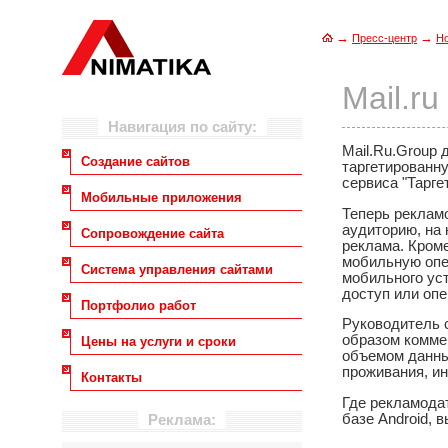
→
→
Пресс-центр
Н
Mail.r
Навигация по сайту:
Mail.Ru.Group
Создание сайтов
таргетированн
сервиса "Таргет
Мобильные приложения
Теперь реклам
аудиторию, на 
Сопровождение сайта
реклама. Кроме
мобильную опе
Система управления сайтами
мобильного уст
доступ или опе
Портфолио работ
Руководитель 
образом комме
Цены на услуги и сроки
объемом данных
проживания, и
Контакты
Где рекламода
базе Android, 
Реклама: