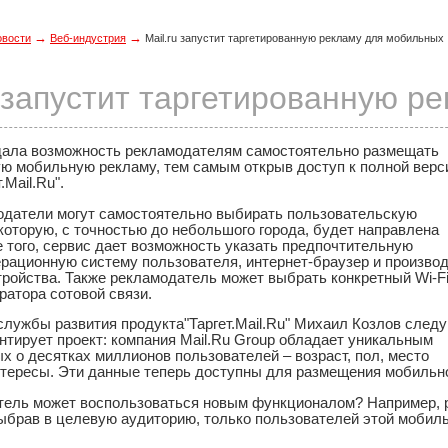
→
→
овости
Веб-индустрия
Mail.ru запустит таргетированную рекламу для мобильных
u запустит таргетированную 
 дала возможность рекламодателям самостоятельно размещать
ую мобильную рекламу, тем самым открыв доступ к полной верс
.Mail.Ru".
одатели могут самостоятельно выбирать пользовательскую
которую, с точностью до небольшого города, будет направлена
 того, сервис дает возможность указать предпочтительную
рационную систему пользователя, интернет-браузер и произво
ройства. Также рекламодатель может выбрать конкретный Wi-Fi
ратора сотовой связи.
службы развития продукта"Таргет.Mail.Ru" Михаил Козлов сле
нтирует проект: компания Mail.Ru Group обладает уникальным
 о десятках миллионов пользователей – возраст, пол, место
нтересы. Эти данные теперь доступны для размещения мобильн
тель может воспользоваться новым функционалом? Например, 
выбрав в целевую аудиторию, только пользователей этой мобил