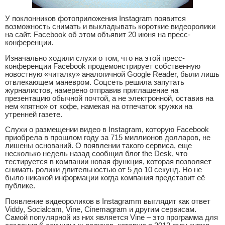
У поклонников фотоприложения Instagram появится
возможность снимать и выкладывать короткие видеоролики
на сайт. Facebook об этом объявит 20 июня на пресс-
конференции.
Изначально ходили слухи о том, что на этой пресс-
конференции Facebook продемонстрирует собственную
новостную «читалку» аналогичной Google Reader, были лишь
отвлекающем маневром. Соцсеть решила запутать
журналистов, намерено отправив приглашение на
презентацию обычной почтой, а не электронной, оставив на
нем «пятно» от кофе, намекая на отпечаток кружки на
утренней газете.
Слухи о размещении видео в Instagram, которую Facebook
приобрела в прошлом году за 715 миллионов долларов, не
лишены оснований. О появлении такого сервиса, еще
несколько недель назад сообщил блог the Desk, что
тестируется в компании новая функция, которая позволяет
снимать ролики длительностью от 5 до 10 секунд. Но не
было никакой информации когда компания представит её
публике.
Появление видеороликов в Instagramm выглядит как ответ
Viddy, Socialcam, Vine, Cinemagram и другим сервисам.
Самой популярной из них является Vine – это программа для