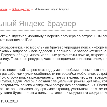
→
→
овости
Веб-индустрия
Мобильный Яндекс-браузер
ьный Яндекс-браузер
екс» выпустила мобильную версию браузера со встроенным по
 для планшетов iPad.
разработчики, что мобильный браузер упрощает поиск информа
сковых запросов и веб-адресов. Например, на запрос «телекан
с.Браузер, обойдя многочисленные результаты поиска, откроет 
аницу. Также все ресурсы, частопосещаемые пользователем, те
».
елать поисковый запрос можно двумя способами: с помощью кла
е разработчики учли особенности интерфейса мобильных устрой
roid строка поиска располагается внизу экрана, что дает возм
 рукой, а для iPad был создан специальный режим Split view, к
результаты поиска и открытый ресурс без переключения. Помим
о», которая сжимает содержимое страниц, уменьшая при этом 
функция будет полезна пользователю при медленном соединени
19.06.2013