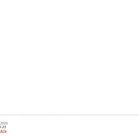
 2026
0-23
ka.ru