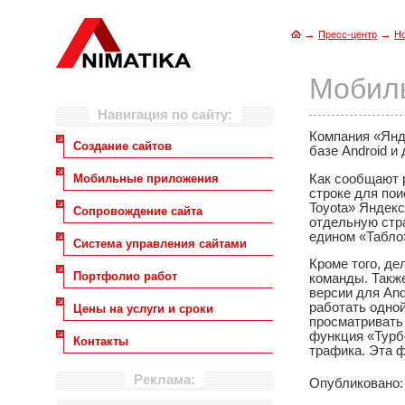
→
→
Пресс-центр
Н
Мобил
Навигация по сайту:
Компания «Янд
Создание сайтов
базе Android и
Как сообщают 
Мобильные приложения
строке для пои
Toyota» Яндек
Сопровождение сайта
отдельную стр
едином «Табло
Система управления сайтами
Кроме того, д
Портфолио работ
команды. Такж
версии для And
работать одной
Цены на услуги и сроки
просматривать 
функция «Турб
Контакты
трафика. Эта 
Реклама:
Опубликовано: 