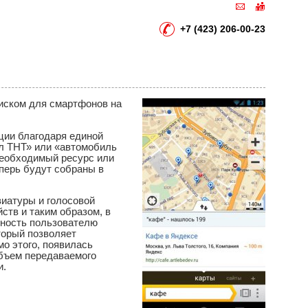
+7 (423) 206-00-23
иском для смартфонов на
ции благодаря единой
ал ТНТ» или «автомобиль
необходимый ресурс или
перь будут собраны в
виатуры и голосовой
ств и таким образом, в
ожность пользователю
оторый позволяет
о этого, появилась
объем передаваемого
и.