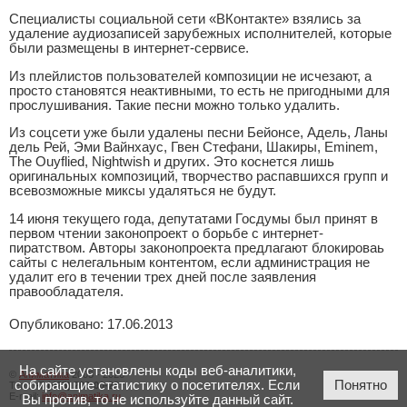
Специалисты социальной сети «ВКонтакте» взялись за
удаление аудиозаписей зарубежных исполнителей, которые
были размещены в интернет-сервисе.
Из плейлистов пользователей композиции не исчезают, а
просто становятся неактивными, то есть не пригодными для
прослушивания. Такие песни можно только удалить.
Из соцсети уже были удалены песни Бейонсе, Адель, Ланы
дель Рей, Эми Вайнхаус, Гвен Стефани, Шакиры, Eminem,
The Ouyflied, Nightwish и других. Это коснется лишь
оригинальных композиций, творчество распавшихся групп и
всевозможные миксы удаляться не будут.
14 июня текущего года, депутатами Госдумы был принят в
первом чтении законопроект о борьбе с интернет-
пиратством. Авторы законопроекта предлагают блокироваь
сайты с нелегальным контентом, если администрация не
удалит его в течении трех дней после заявления
правообладателя.
Опубликовано: 17.06.2013
На сайте установлены коды веб-аналитики,
©
Аниматика
2005 - 2026
собирающие статистику о посетителях. Если
Понятно
Тел.:
+7 (423) 206-00-23
E-mail:
info@animatika.ru
Вы против, то не используйте данный сайт.