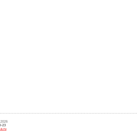
 2026
0-23
ka.ru