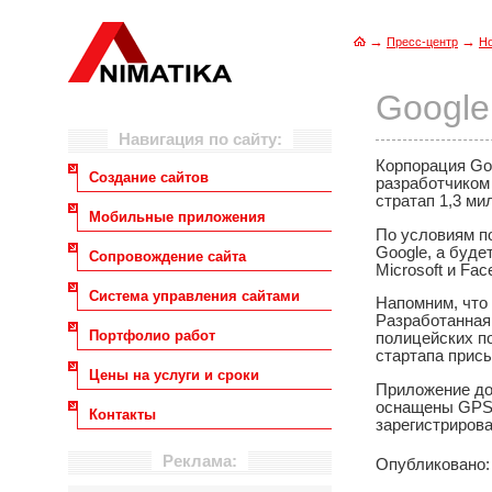
→
→
Пресс-центр
Н
Google
Навигация по сайту:
Корпорация Goo
Создание сайтов
разработчиком
стратап 1,3 ми
Мобильные приложения
По условиям по
Google, а буде
Сопровождение сайта
Microsoft и Fa
Система управления сайтами
Напомним, что
Разработанная
Портфолио работ
полицейских по
стартапа прис
Цены на услуги и сроки
Приложение дос
оснащены GPS.
Контакты
зарегистриров
Реклама:
Опубликовано: 