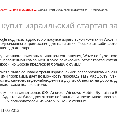
→
→
овости
Веб-индустрия
Google купит израильский стартап за 1.3 миллиарда
 купит израильский стартап з
gle подписала договор о покупке израильской компании Waze, 
 одноименного приложения для навигации. Поисковик собираетс
ллиарда долларов.
дписанного поисковым гигантом соглашения, Waze не будет вхо
т независимой компанией. Кроме поисковика, этот стартап хоте
cebook, но Google предложил большую сумму.
 Waze была основана тремя израильскими разработчиками в 2009
 ими программа дает возможность прокладывать маршруты, узна
стах, камерах видеонаблюдения и других объектах на дороге. 
ылают сами пользователи.
тупно на смартфонах iOS, Android, Windows Mobile, Symbian и B
 Аудитория Waze достаточно небольшая и насчитывает всего 
анных пользователей, из которых 32% активных.
11.06.2013