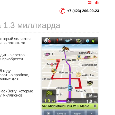
+7 (423) 206-00-23
а 1.3 миллиарда
который является
я выложить за
дить в состав
ли приобрести
 году.
вать о пробках,
Данные для
lackBerry, которые
47 миллионов