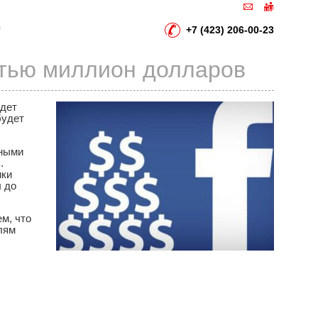
в
+7 (423) 206-00-23
тью миллион долларов
удет
будет
мными
.
ики
ы до
м, что
лям