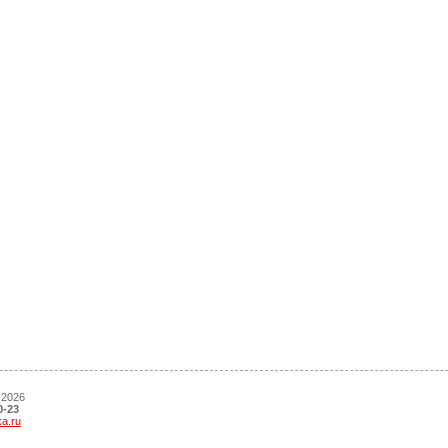
 2026
0-23
ka.ru