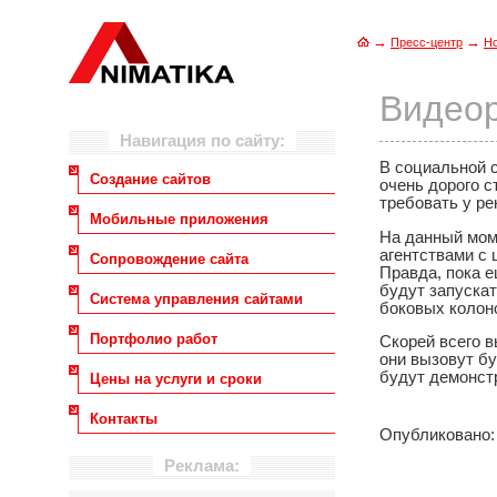
→
→
Пресс-центр
Н
Видеор
Навигация по сайту:
В социальной 
Создание сайтов
очень дорого с
требовать у р
Мобильные приложения
На данный мом
агентствами с
Сопровождение сайта
Правда, пока 
будут запуска
Система управления сайтами
боковых колоно
Портфолио работ
Скорей всего в
они вызовут б
будут демонстр
Цены на услуги и сроки
Контакты
Опубликовано: 
Реклама: