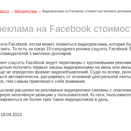
→
→
овости
Веб-индустрия
Видеореклама на Facebook стоимостью миллион долларо
еклама на Facebook стоимос
сети Facebook летом может появиться видеореклама, которая б
тоить. То есть за показ 15-секундного ролика соцсеть Facebook 
екламодателей 1 миллион долларов.
ент соцсеть Facebook ведет переговоры с крупнейшими рекла
 целью получить первые заказы видеорекламы на июнь или июль
еще не определен формат видеообъявлений. Судя по всему, рол
ться автоматически, расширяясь от основной центральной лент
к, тем самым привлекая к себе внимание.
ысокие расценки на рекламные видеоролики связаны с опасение
урную негативную реакцию у пользователей. Кстати, пользовате
ироваться не более трех таких видеороликов в день.
18.04.2013