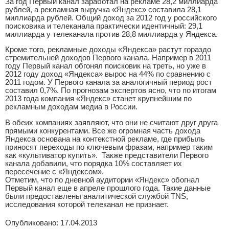
За год Первый канал заработал на рекламе 28,2 миллиарда
рублей, а рекламная выручка «Яндекс» составила 28,1
миллиарда рублей. Общий доход за 2012 год у российского
поисковика и телеканала практически идентичный: 29,1
миллиарда у телеканала против 28,8 миллиарда у Яндекса.
Кроме того, рекламные доходы «Яндекса» растут гораздо
стремительней доходов Первого канала. Например в 2011
году Первый канал обгонял поисковик на треть, но уже в
2012 году доход «Яндекса» вырос на 44% по сравнению с
2011 годом. У Первого канала за аналогичный период рост
составил 0,7%. По прогнозам экспертов ясно, что по итогам
2013 года компания «Яндекс» станет крупнейшим по
рекламным доходам медиа в России.
В обеих компаниях заявляют, что они не считают друг друга
прямыми конкурентами. Все же огромная часть дохода
Яндекса основана на контекстной рекламе, где прибыль
приносят переходы по ключевым фразам, например таким
как «культиватор купить». Также представители Первого
канала добавили, что порядка 10% составляет их
пересечение с «Яндексом».
Отметим, что по дневной аудитории «Яндекс» обогнал
Первый канал еще в апреле прошлого года. Такие данные
были предоставлены аналитической службой TNS,
исследования которой телеканал не признает.
Опубликовано: 17.04.2013