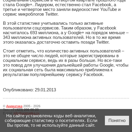
социальным сервисом в четвертом квартале прошлого года
стала Google+. Лидером, естественно стал Facebook, а
третье и четвертое место заняли видеохостинг YouTube и
сервис микроблогов Twitter.
В этой статистике учитывались только активные
пользователи соцсервисов. Таким образом, у Facebook
насчиталось 693 миллиона, а у Google+ на порядок меньше –
343 миллиона активных пользователей. Но в то же время
этого оказалась достаточно оставить позади Twitter.
Стоит отметить, что количество активных пользователей –
это не общее число людей, которые зарегистрированы в
социальном сервисе, ведь их в разы больше. Но все-таки
это повод для улучшения дальнейшей работы Google, чтобы
их социальная сеть была максимально приближена к
результатам популярнейшему сервису Facebook.
Опубликовано: 29.01.2013
©
Аниматика
2005 - 2026
Тел.:
+7 (423) 206-00-23
E-mail:
info@animatika.ru
На сайте установлены коды веб-аналитики,
собирающие статистику о посетителях. Если
Понятно
Вы против, то не используйте данный сайт.