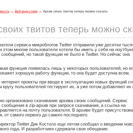
→
→
овости
Веб-индустрия
Архив своих твитов теперь можно скачать
своих твитов теперь можно ск
атели сервиса микроблогов Twitter отправили уже десятки тыся
 этом многие пользователи хотели бы иметь у себя на ноутбук
 сообщений, но такой функции не было в Twitter. Но сейчас она
акая функция появилась лишь у некоторых пользователей, но е
окажет хорошую работу функции, то она будет доступна всем.
е интернет проекты при вводе в эксплуатацию новых функций с
 кругу пользователей тестируют их, а уже потом добавляют их
но организовано скачивание архива своих сообщений. Сервис
 сообщения в zip-архив при запросе скачивания, а ссылка на
равляется на почту пользователя. В архиве будет присутствов
, от самого первого до самого последнего.
ректор Twitter Дик Костоло еще летом сообщал о введении ново
вого года. И разработчики сдержали свое обещание.