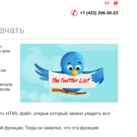
+7 (423) 206-00-23
ачать
ч
е или
сли
начала
 всем
ать HTML-файл, открыв который, можно увидеть все
й функции. Тогда он заявлял, что эта функция