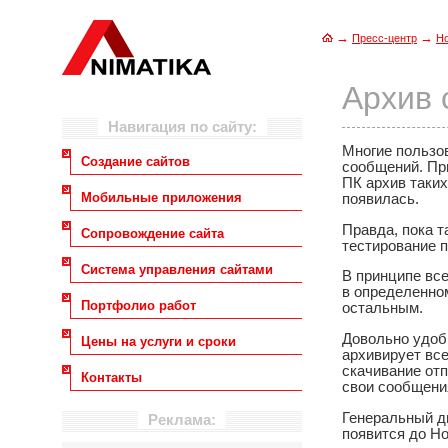
→
→
Пресс-центр
Н
Архив 
Навигация по сайту:
Многие пользов
Создание сайтов
сообщений. При
ПК архив таких
Мобильные приложения
появилась.
Правда, пока т
Сопровождение сайта
тестирование п
Система управления сайтами
В принципе вс
в определенном
Портфолио работ
остальным.
Довольно удоб
Цены на услуги и сроки
архивирует все
скачивание отп
Контакты
свои сообщения
Генеральный ди
Реклама:
появится до Но