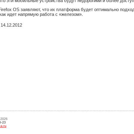
что эти мобильные устройства будут недорогими и более досту
Firefox OS заявляют, что их платформа будет оптимально подх
 как идет напрямую работа с «железом».
14.12.2012
 2026
0-23
ka.ru