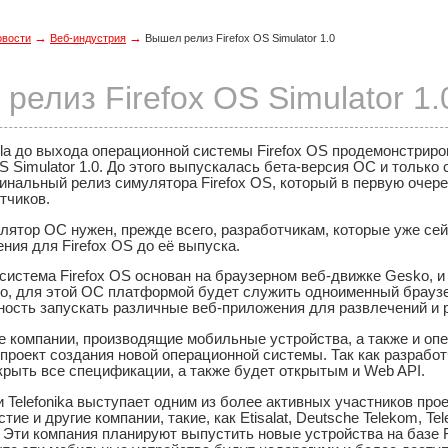
→
→
овости
Веб-индустрия
Вышел релиз Firefox OS Simulator 1.0
релиз Firefox OS Simulator 1.
lla до выхода операционной системы Firefox OS продемонстри
OS Simulator 1.0. До этого выпускалась бета-версия ОС и только
инальный релиз симулятора Firefox OS, который в первую очер
тчиков.
лятор ОС нужен, прежде всего, разработчикам, которые уже се
ния для Firefox OS до её выпуска.
истема Firefox OS основан на браузерном веб-движке Gesko, и
о, для этой ОС платформой будет служить одноименный браузе
ность запускать различные веб-приложения для развлечений и 
 компании, производящие мобильные устройства, а также и опе
роект создания новой операционной системы. Так как разработ
крыть все спецификации, а также будет открытым и Web API.
 Telefonika выступает одним из более активных участников прое
ие и другие компании, такие, как Etisalat, Deutsche Telekom, Tele
nt. Эти компания планируют выпустить новые устройства на базе 