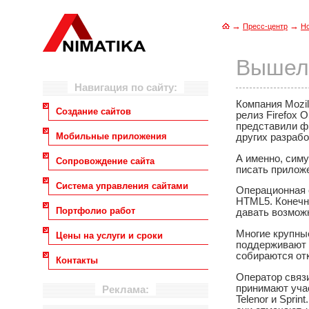
→
→
Пресс-центр
Н
Вышел 
Навигация по сайту:
Компания Mozi
Создание сайтов
релиз Firefox 
представили ф
Мобильные приложения
других разрабо
А именно, симу
Сопровождение сайта
писать приложе
Система управления сайтами
Операционная с
HTML5. Конечн
Портфолио работ
давать возмож
Многие крупные
Цены на услуги и сроки
поддерживают п
собираются от
Контакты
Оператор связи
принимают участ
Реклама:
Telenor и Spri