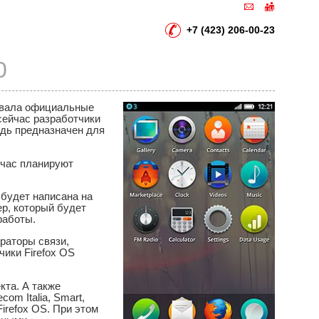
+7 (423) 206-00-23
0
ровала официальные
 сейчас разработчики
едь предназначен для
йчас планируют
 будет написана на
р, который будет
работы.
раторы связи,
чики Firefox OS
кта. А также
com Italia, Smart,
Firefox OS. При этом