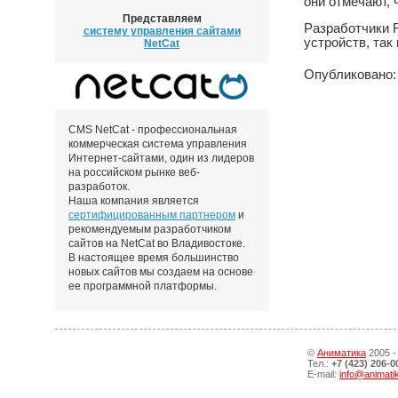
они отмечают, 
Представляем
Разработчики 
систему управления сайтами
устройств, так
NetCat
Опубликовано: 
CMS NetCat - профессиональная
коммерческая система управления
Интернет-сайтами, один из лидеров
на российском рынке веб-
разработок.
Наша компания является
сертифицированным партнером
и
рекомендуемым разработчиком
сайтов на NetCat во Владивостоке.
В настоящее время большинство
новых сайтов мы создаем на основе
ее программной платформы.
©
Аниматика
2005 -
Тел.:
+7 (423) 206-0
E-mail:
info@animati