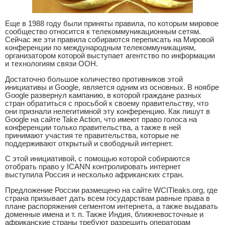
Еще в 1988 году были приняты правила, по которым мировое
сообщество относится к телекоммуникационным сетям.
Сейчас же эти правила собираются переписать на Мировой
конференции по международным телекоммуникациям,
организатором которой выступает агентство по информации
и технологиям связи ООН.
Достаточно большое количество противников этой
инициативы и Google, является одним из основных. В ноябре
Google развернул кампанию, в которой граждане разных
стран обратиться с просьбой к своему правительству, что
они признали нелегитимной эту конференцию. Как пишут в
Google на сайте Take Action, что имеют право голоса на
конференции только правительства, а также в ней
принимают участия те правительства, которые не
поддерживают открытый и свободный интернет.
С этой инициативой, с помощью которой собираются
отобрать право у ICANN контролировать интернет
выступила Россия и несколько африканских стран.
Предложение России размещено на сайте WCITleaks.org, где
страна призывает дать всем государствам равные права в
плане распоряжения сегментом интернета, а также выдавать
доменные имена и т. п. Также Индия, ближневосточные и
африканские страны требуют разрешить операторам