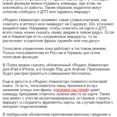
новой функции можно отдавать команды, при этом, не
отвлекаясь от работы. Таким образом, водители могут
голосом сообщать о ДТП или задавать маршрут.
«Яндекс.Навигатор» понимает такие словосочетания, как
«заехать в аптеку» или «маршрут на Садовую, 10», уточняют
разработчики. Например, чтобы отметить на карте о ДТП,
всего лишь нужно сказать «вижу аварии в левом ряду». Если
же в Навигаторе есть сохраненные маршруты, то он
распознает и короткие фразы «домой» или «на дачу».
Голосовое управление пока работает в тестовом режиме.
Только пользователям из России и Украины доступна
голосовая функция.
В iTunes можно скачать обновленный «Яндекс.Навигатор»
для iPad и iPhone, а в Google Play для Android. Приложение
будет распространяться совершенно бесплатно.
Еще в августе в «Яндекс.Навигатор» появился голосовой
поиск. То есть, пользователи лишь произнося вслух
название улицы или фразу «
продажа растений
» дают
команду программе отметить нужное место на карте. Также
она может с учетом незапланированных остановок строить
маршрут и сохранять фрагменты карты, на случай перебоя с
интернет-подключением.
В ноябрьском обновлении приложения внесены сведения о