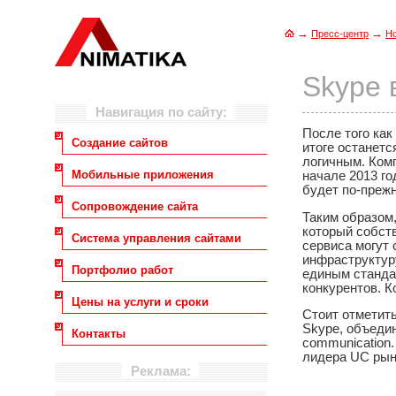
→
→
Пресс-центр
Н
Skype 
Навигация по сайту:
После того как
Создание сайтов
итоге останетс
логичным. Комп
Мобильные приложения
начале 2013 го
будет по-преж
Сопровождение сайта
Таким образом,
который собст
Система управления сайтами
сервиса могут
инфраструктуру
Портфолио работ
единым станда
конкурентов. К
Цены на услуги и сроки
Стоит отметить
Skype, объедин
Контакты
communication.
лидера UC рын
Реклама: