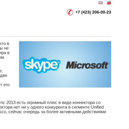
+7 (423) 206-00-23
кто в
бы не
ира в
ом
r,
 две
т его
ync 2013 есть огромный плюс в виде коннектора со
тора нет ни у одного конкурента в сегменте Unified
isco, сейчас очередь за более активными действиями