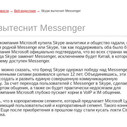
→
→
овости
Веб-индустрия
Skype вытеснит Messenger
вытеснит Messenger
 компания Microsoft купила Skype аналитики и общество гадали, 
я родной Messenge или Skype, так как поддерживать оба было 
ания Microsoft официально подтвердила, что во всех странах м
да Skype заменит Messenger, исключением будет Китай, в котор
нему доступен Messenger.
 можно сказать, что бренд Skype одержал победу над Messenge
венными силами развивался целых 12 лет. Объединившись, эти
 создать и развить единую совершенную коммуникационную
. За счет перехода пользователей с Messenger в Skype, сделае
ртом общения, а также он будет практически недосягаем для
омпания Microsoft глубоко пускает корни в VoIP и IM общении.
, что в корпоративном сегменте, который предлагает Microsoft L
яющий пользовательский и корпоративный сегмент. Такого коннек
 Еще после приобретения в прошлом году стали кусать локти C
ка.