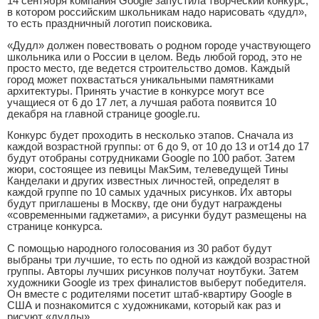
14 сентября компания Google запустила творческий конкурс,
в котором российским школьникам надо нарисовать «дудл»,
то есть праздничный логотип поисковика.
«Дудл» должен повествовать о родном городе участвующего
школьника или о России в целом. Ведь любой город, это не
просто место, где ведется строительство домов. Каждый
город может похвастаться уникальными памятниками
архитектуры. Принять участие в конкурсе могут все
учащиеся от 6 до 17 лет, а лучшая работа появится 10
декабря на главной странице google.ru.
Конкурс будет проходить в несколько этапов. Сначала из
каждой возрастной группы: от 6 до 9, от 10 до 13 и от14 до 17
будут отобраны сотрудниками Google по 100 работ. Затем
жюри, состоящее из певицы МакSим, телеведущей Тины
Канделаки и других известных личностей, определят в
каждой группе по 10 самых удачных рисунков. Их авторы
будут приглашены в Москву, где они будут награждены
«современными гаджетами», а рисунки будут размещены на
странице конкурса.
С помощью народного голосования из 30 работ будут
выбраны три лучшие, то есть по одной из каждой возрастной
группы. Авторы лучших рисунков получат ноутбуки. Затем
художники Google из трех финалистов выберут победителя.
Он вместе с родителями посетит штаб-квартиру Google в
США и познакомится с художниками, который как раз и
рисуют «дудлы».