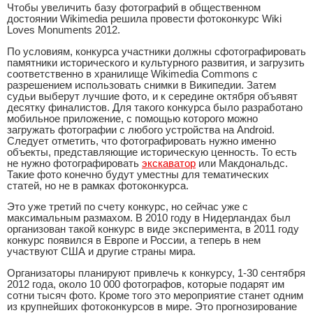
Чтобы увеличить базу фотографий в общественном
достоянии Wikimedia решила провести фотоконкурс Wiki
Loves Monuments 2012.
По условиям, конкурса участники должны сфотографировать
памятники исторического и культурного развития, и загрузить
соответственно в хранилище Wikimedia Commons с
разрешением использовать снимки в Википедии. Затем
судьи выберут лучшие фото, и к середине октября объявят
десятку финалистов. Для такого конкурса было разработано
мобильное приложение, с помощью которого можно
загружать фотографии с любого устройства на Android.
Следует отметить, что фотографировать нужно именно
объекты, представляющие историческую ценность. То есть
не нужно фотографировать
экскаватор
или Макдональдс.
Такие фото конечно будут уместны для тематических
статей, но не в рамках фотоконкурса.
Это уже третий по счету конкурс, но сейчас уже с
максимальным размахом. В 2010 году в Нидерландах был
организован такой конкурс в виде эксперимента, в 2011 году
конкурс появился в Европе и России, а теперь в нем
участвуют США и другие страны мира.
Организаторы планируют привлечь к конкурсу, 1-30 сентября
2012 года, около 10 000 фотографов, которые подарят им
сотни тысяч фото. Кроме того это мероприятие станет одним
из крупнейших фотоконкурсов в мире. Это прогнозирование