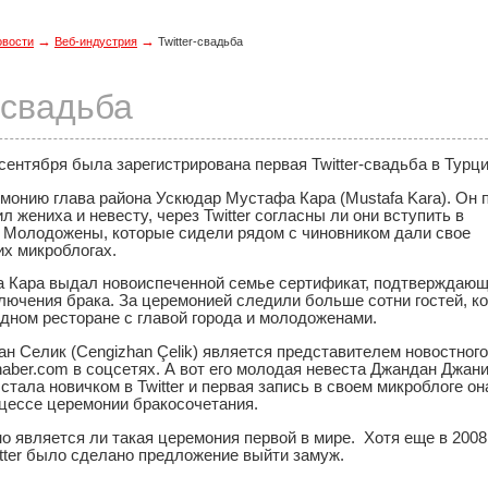
→
→
овости
Веб-индустрия
Twitter-свадьба
r-свадьба
сентября была зарегистрирована первая Twitter-свадьба в Турц
монию глава района Ускюдар Мустафа Кара (Mustafa Kara). Он 
л жениха и невесту, через Twitter согласны ли они вступить в
. Молодожены, которые сидели рядом с чиновником дали свое
их микроблогах.
 Кара выдал новоиспеченной семье сертификат, подтверждаю
лючения брака. За церемонией следили больше сотни гостей, к
дном ресторане с главой города и молодоженами.
н Селик (Cengizhan Çelik) является представителем новостного
aber.com в соцсетях. А вот его молодая невеста Джандан Джан
 стала новичком в Twitter и первая запись в своем микроблоге он
оцессе церемонии бракосочетания.
но является ли такая церемония первой в мире. Хотя еще в 200
itter было сделано предложение выйти замуж.