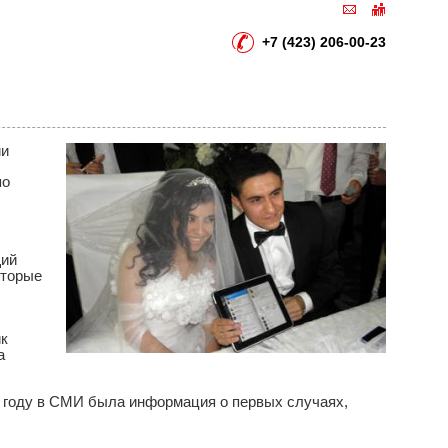
+7 (423) 206-00-23
ии
по
щий
оторые
ик
а
8 году в СМИ была информация о первых случаях,