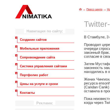
→
→
Пресс-центр
Н
Twitte
Навигация по сайту:
В Стамбуле, 3 
Создание сайтов
Проводил цере
очереди спроси
Мобильные приложения
законный брак
согласие в сво
Сопровождение сайта
Затем Мустафа
Система управления сайтами
законность зак
находились в о
Портфолио работ
Жених Чингизха
ресурса ensonh
Цены на услуги и сроки
(Candan Canik)
оставила в пр
Контакты
Пока неизвест
когда через Tw
Реклама: