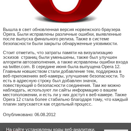
Вышла в свет обновленная версия норвежского браузера
Opera. Были исправлены различные ошибки, выявленные
после выпуска финального релиза. Также в системе
безопасности были закрыты обнаруженные уязвимости.
Стоит отметить, что затраты памяти на визуализацию
эскизов страниц были уменьшены, также был улучшен
алгоритм автозаполнения, а также исправлены ошибки входа
на twitter.com. В середине июня была выпущена Opera 12.
Главным новшеством стали добавление тем, поддержка в
веб-приложениях веб-камеры, улучшение безопасности. То
есть в адресную строку был добавлен значок,
повествующий о безопасности соединения. Там же можно
наблюдать, используют ли сайты информацию о вашем
местоположении, и есть ли у них доступ к веб-камере. Также
Opera 12 стала более стабильно благодаря тому, что каждый
плагин запускается как отдельный процесс.
Опубликовано: 06.08.2012
На сайте установлены коды веб-аналитики,
©
Аниматика
2005 - 2026