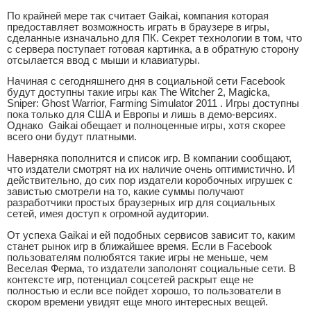
По крайней мере так считает Gaikai, компания которая
предоставляет возможность играть в браузере в игры,
сделанные изначально для ПК. Секрет технологии в том, что
с сервера поступает готовая картинка, а в обратную сторону
отсылается ввод с мыши и клавиатуры.
Начиная с сегодняшнего дня в социальной сети Facebook
будут доступны такие игры как The Witcher 2, Magicka,
Sniper: Ghost Warrior, Farming Simulator 2011 . Игры доступны
пока только для США и Европы и лишь в демо-версиях.
Однако Gaikai обещает и полноценные игры, хотя скорее
всего они будут платными.
Наверняка пополнится и список игр. В компании сообщают,
что издатели смотрят на их наличие очень оптимистично. И
действительно, до сих пор издатели коробочных игрушек с
завистью смотрели на то, какие суммы получают
разработчики простых браузерных игр для социальных
сетей, имея доступ к огромной аудитории.
От успеха Gaikai и ей подобных сервисов зависит то, каким
станет рынок игр в ближайшее время. Если в Facebook
пользователям полюбятся такие игры не меньше, чем
Веселая Ферма, то издатели заполонят социальные сети. В
контексте игр, потенциал соцсетей раскрыт еще не
полностью и если все пойдет хорошо, то пользователи в
скором времени увидят еще много интересных вещей.