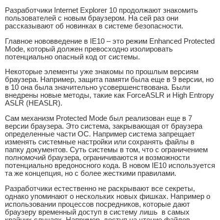
Разработчики Internet Explorer 10 продолжают знакомить
пользователей с новым браузером. На сей раз они
рассказывают об новинках в системе безопасности.
Главное нововведение в IE10 – это режим Enhanced Protected
Mode, который должен превосходно изолировать
потенциально опасный код от системы.
Некоторые элементы уже знакомы по прошлым версиям
браузера. Например, защита памяти была еще в 9 версии, но
в 10 она была значительно усовершенствована. Были
внедрены новые методы, такие как ForceASLR и High Entropy
ASLR (HEASLR).
Сам механизм Protected Mode был реализован еще в 7
версии браузера. Это система, закрывающая от браузера
определенные части ОС. Например система запрещает
изменять системные настройки или сохранять файлы в
папку документов. Суть системы в том, что с ограничением
полномочий браузера, ограничиваются и возможности
потенциально вредоносного кода. В новом IE10 используется
та же концепция, но с более жесткими правилами.
Разработчики естественно не раскрывают все секреты,
однако упоминают о нескольких новых фишках. Например о
использовании процессов посредников, которые дают
браузеру временный доступ в систему лишь в самых
крайних случаях. Например, доступ на чтение файлов