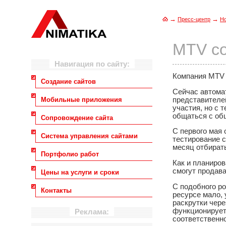
→
→
Пресс-центр
Н
MTV со
Навигация по сайту:
Компания MTV 
Создание сайтов
Сейчас автома
представителе
Мобильные приложения
участия, но с 
общаться с общ
Сопровождение сайта
С первого мая 
Система управления сайтами
тестирование 
месяц отбирать
Портфолио работ
Как и планиро
смогут продава
Цены на услуги и сроки
С подобного ро
Контакты
ресурсе мало,
раскрутки чер
функционирует 
Реклама:
соответственн