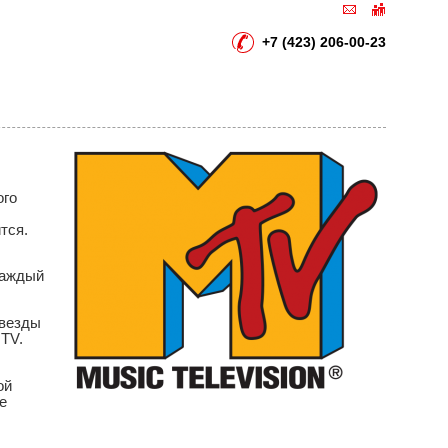
+7 (423) 206-00-23
ого
тся.
каждый
Звезды
MTV.
ой
е