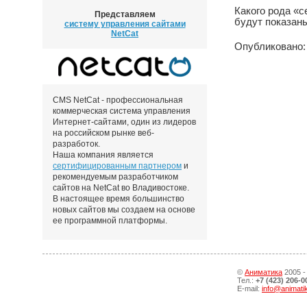
Какого рода «с
Представляем
будут показан
систему управления сайтами
NetCat
Опубликовано: 
CMS NetCat - профессиональная
коммерческая система управления
Интернет-сайтами, один из лидеров
на российском рынке веб-
разработок.
Наша компания является
сертифицированным партнером
и
рекомендуемым разработчиком
сайтов на NetCat во Владивостоке.
В настоящее время большинство
новых сайтов мы создаем на основе
ее программной платформы.
©
Аниматика
2005 -
Тел.:
+7 (423) 206-0
E-mail:
info@animati