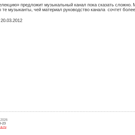
елекцию» предложит музыкальный канал пока сказать сложно. Мо
ы те музыканты, чей материал руководство канала сочтет боле
20.03.2012
 2026
0-23
ka.ru