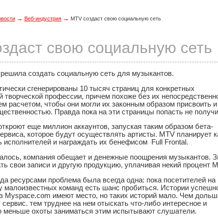
→
→
овости
Веб-индустрия
MTV создаст свою социальную сеть
здаст свою социальную сеть
решила создать социальную сеть для музыкантов.
тически сгенерированы 10 тысяч страниц для конкретных
й творческой профессии, причем похоже без их непосредственн
тем расчетом, чтобы они могли их законным образом присвоить и
ественностью. Правда пока на эти страницы попасть не получи
откроют еще миллион аккаунтов, запуская таким образом бета-
сервиса, которое будут осуществлять артисты. MTV планирует 
 исполнителей и награждать их бенефисом Full Frontal.
валось, компания обещает и денежные поощрения музыкантов. 
ть свои записи и другую продукцию, уплачивая некий процент 
да ресурсами проблема была всегда одна: пока посетителей на
 у малоизвестных команд есть шанс пробиться. Истории успешн
ез Myspace.com имеют место, но таких историй мало. Чем дольш
сервис. тем труднее на нем отыскать что-либо интересное и
о меньше охоты заниматься этим испытывают слушатели.